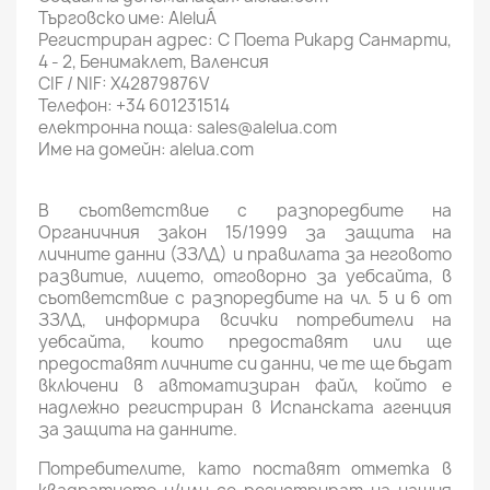
Търговско име: AleluÁ
Регистриран адрес: C Поета Рикард Санмарти,
4 - 2, Бенимаклет, Валенсия
CIF / NIF: X42879876V
Телефон: +34 601231514
електронна поща: sales@alelua.com
Име на домейн: alelua.com
В съответствие с разпоредбите на
Органичния закон 15/1999 за защита на
личните данни (ЗЗЛД) и правилата за неговото
развитие, лицето, отговорно за уебсайта, в
съответствие с разпоредбите на чл. 5 и 6 от
ЗЗЛД, информира всички потребители на
уебсайта, които предоставят или ще
предоставят личните си данни, че те ще бъдат
включени в автоматизиран файл, който е
надлежно регистриран в Испанската агенция
за защита на данните.
Потребителите, като поставят отметка в