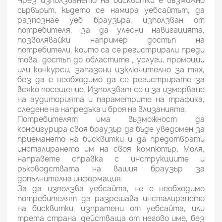
Чрез използването на бисквитки е възможно
сървърът, където се намира уебсайтът, да
разпознае уеб браузъра, използван от
потребителя, за да улесни навигацията,
позволявайки например достъп на
потребители, които са се регистрирали преди
това, достъп до областите , услуги, промоции
или конкурси, запазени изключително за тях,
без да е необходимо да се регистрирате за
всяко посещение. Използват се и за измерване
на аудиторията и параметрите на трафика,
следене на напредъка и броя на влизанията.
Потребителят има възможност да
конфигурира своя браузър да бъде уведомен за
приемането на бисквитки и да предотврати
инсталирането им на своя компютър. Моля,
направете справка с инструкциите и
ръководствата на вашия браузър за
допълнителна информация.
За да използва уебсайта, не е необходимо
потребителят да разрешава инсталирането
на бисквитки, изпратени от уебсайта, или
трета страна, действаща от негово име, без