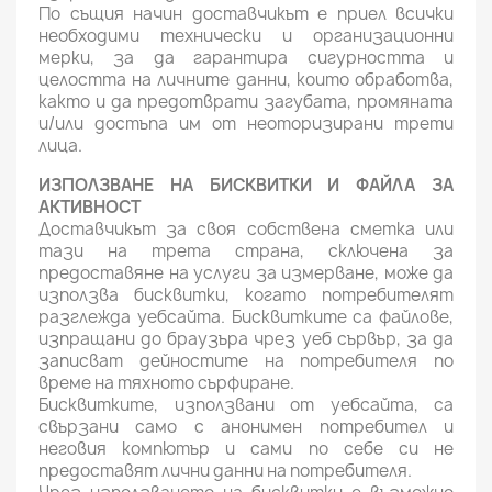
По същия начин доставчикът е приел всички
необходими технически и организационни
мерки, за да гарантира сигурността и
целостта на личните данни, които обработва,
както и да предотврати загубата, промяната
и/или достъпа им от неоторизирани трети
лица.
ИЗПОЛЗВАНЕ НА БИСКВИТКИ И ФАЙЛА ЗА
АКТИВНОСТ
Доставчикът за своя собствена сметка или
тази на трета страна, сключена за
предоставяне на услуги за измерване, може да
използва бисквитки, когато потребителят
разглежда уебсайта. Бисквитките са файлове,
изпращани до браузъра чрез уеб сървър, за да
записват дейностите на потребителя по
време на тяхното сърфиране.
Бисквитките, използвани от уебсайта, са
свързани само с анонимен потребител и
неговия компютър и сами по себе си не
предоставят лични данни на потребителя.