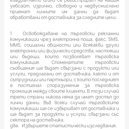
квадратчето и/или се регистрират на нашия
уебсайт, изрично, свободно и недвусмислено
приемат личните им данни да бъдат
обработвани от доставчика за следните цели:
1 Освобождаване на търговски рекламни
комуникации чрез електронна поща, факс, SMS,
MMS, социални общности или всякакви други
електронни или физически средства, настоящи
или бъдещи, които позволяват търговска
комуникация. Споменатите търговски
съобщения ще бъдат свързани с продукти или
услуги, предлагани от доставчика, както и от
сътрудници или партньори, с които последният
е постигнал споразумение за търговска
промоция между своите клиенти. В този случай
трети страни никога няма да имат достъп до
лични данни. Във всеки случай търговските
комуникации ще се извършват от доставчика и
ще бъдат за продукти и услуги, свързани със
сектора на доставчика.
две. Извършете статистически изследвания.