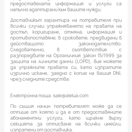
предоставената информация и услуги са
напълно адаптирани към вашите нужди.
Доставчикът гарантира на потребителя при
всички случаи упражняването на правата на
достъп, коригиране, отмяна, информация и
противопоставяне, в сроковете, предвидени в
действащото законодателство.
Следователно, в съответствие с
разпоредбите на Органичния закон 15/1999 за
защита на личните данни (LOPD), вие можете
да упражните правата си, като изпратите
изрично искане, заедно с копие на вашия DNI,
чрез следните средства:
Електронна поща: sale@alelua.com
По същия начин потребителят може да се
отпише от която и да е от предоставяните
абонаментни услуги, като щракне върху
секцията за отписване на всички имейли,
изпратени от доставчика.