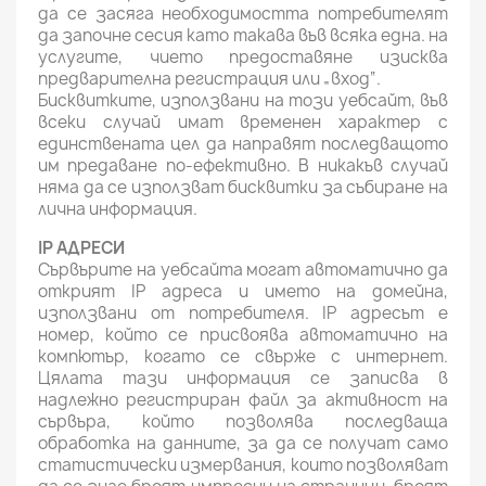
да се засяга необходимостта потребителят
да започне сесия като такава във всяка една. на
услугите, чието предоставяне изисква
предварителна регистрация или „вход“.
Бисквитките, използвани на този уебсайт, във
всеки случай имат временен характер с
единствената цел да направят последващото
им предаване по-ефективно. В никакъв случай
няма да се използват бисквитки за събиране на
лична информация.
IP АДРЕСИ
Сървърите на уебсайта могат автоматично да
открият IP адреса и името на домейна,
използвани от потребителя. IP адресът е
номер, който се присвоява автоматично на
компютър, когато се свърже с интернет.
Цялата тази информация се записва в
надлежно регистриран файл за активност на
сървъра, който позволява последваща
обработка на данните, за да се получат само
статистически измервания, които позволяват