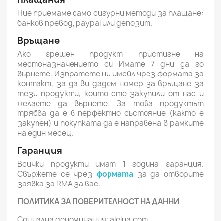
Ние приемаме само сигурни методи за плащане:
банков превод, paypal или депозит.
Връщане
Ако грешен продукт пристигне на
местоназначението си Имате 7 дни да го
върнете. Изпратете ни имейл чрез формата за
контакт, за да ви дадем номер за връщане за
тези продукти, които сте закупили от нас и
желаете да върнете. За това продуктът
трябва да е в перфектно състояние (както е
закупен) и покупката да е направена в рамките
на един месец.
Гаранция
Всички продукти имат 1 година гаранция.
Свържете се чрез
формата
за да отворите
заявка за RMA за вас.
ПОЛИТИКА ЗА ПОВЕРИТЕЛНОСТ НА ДАННИ
Социална деноминация: alelua.com