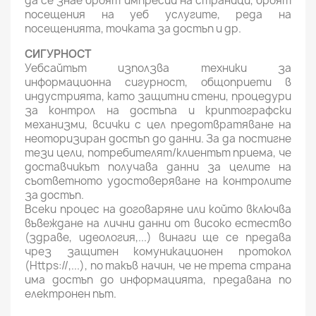
да се знае броят импресии на страници, броят
посещения на уеб услугите, реда на
посещенията, точката за достъп и др.
СИГУРНОСТ
Уебсайтът използва техники за
информационна сигурност, общоприети в
индустрията, като защитни стени, процедури
за контрол на достъпа и криптографски
механизми, всички с цел предотвратяване на
неоторизиран достъп до данни. За да постигне
тези цели, потребителят/клиентът приема, че
доставчикът получава данни за целите на
съответното удостоверяване на контролите
за достъп.
Всеки процес на договаряне или който включва
въвеждане на лични данни от високо естество
(здраве, идеология,...) винаги ще се предава
чрез защитен комуникационен протокол
(Https://,...), по такъв начин, че не трета страна
има достъп до информацията, предавана по
електронен път.