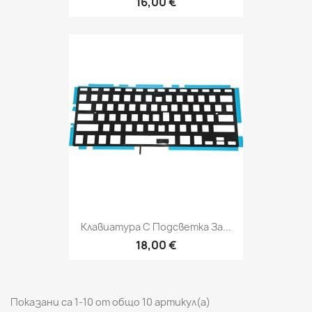
16,00 €
Клавиатура С Подсветка За...
18,00 €
Показани са 1-10 от общо 10 артикул(а)