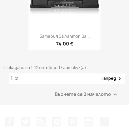
Батерия За Лаптоп За...
74,00 €
Показани са 1-12 от общо 17 артикул(а)
1

Напред
2
Върнете се в началото

Facebook
Twitter
RSS
YouTube
Pinterest
Instagram Feed
TikTok