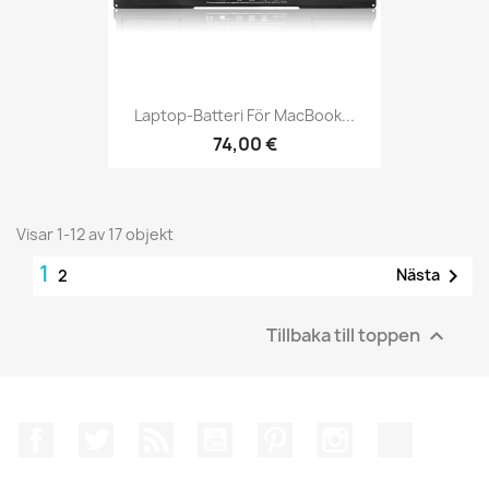
Laptop-Batteri För MacBook...
74,00 €
Visar 1-12 av 17 objekt
1

Nästa
2
Tillbaka till toppen

Facebook
Twitter
RSS
YouTube
Pinterest
Instagram
TikTok