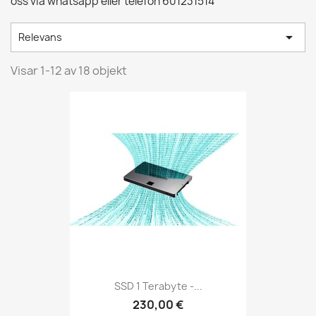
oss via whatsapp eller telefon 601231514

Relevans
Visar 1-12 av 18 objekt
SSD 1 Terabyte -...
230,00 €