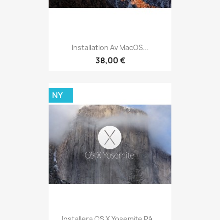
Installation Av MacOS...
38,00 €
NY
Installera OS X Yosemite På...