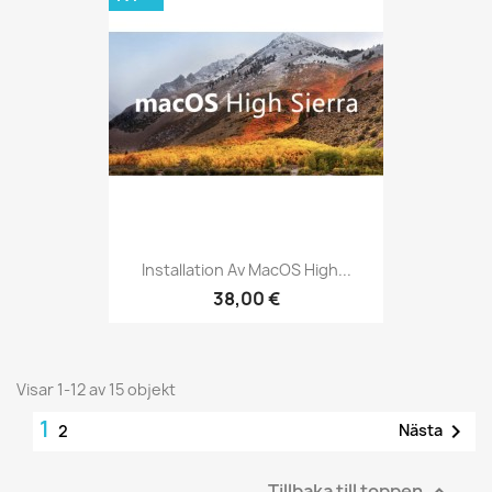
Installation Av MacOS High...
38,00 €
Visar 1-12 av 15 objekt
1

Nästa
2
Tillbaka till toppen
