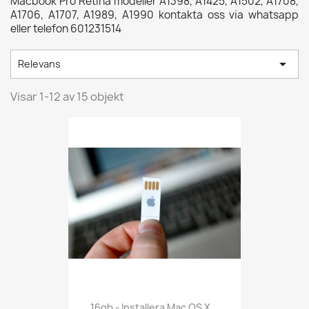
Macbook Pro Retina modeller A1398, A1425, A1502, A1708,
A1706, A1707, A1989, A1990 kontakta oss via whatsapp
eller telefon 601231514

Relevans
Visar 1-12 av 15 objekt
16gb - Installera Mac OS X...