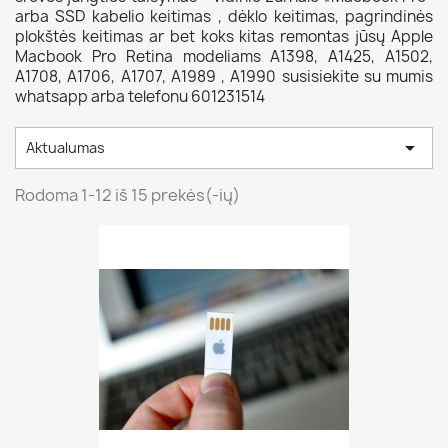
arba SSD kabelio keitimas , dėklo keitimas, pagrindinės
plokštės keitimas ar bet koks kitas remontas jūsų Apple
Macbook Pro Retina modeliams A1398, A1425, A1502,
A1708, A1706, A1707, A1989 , A1990 susisiekite su mumis
whatsapp arba telefonu 601231514

Aktualumas
Rodoma 1-12 iš 15 prekės(-ių)