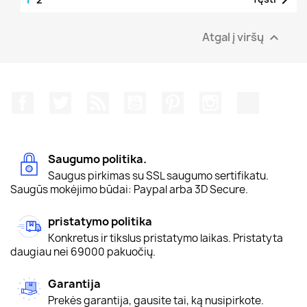
Atgal į viršų

Facebook
Twitter
RSS
YouTube
Pinterest
Instagram
TikTok
Saugumo politika.
Saugus pirkimas su SSL saugumo sertifikatu.
Saugūs mokėjimo būdai: Paypal arba 3D Secure.
pristatymo politika
Konkretus ir tikslus pristatymo laikas. Pristatyta
daugiau nei 69000 pakuočių.
Garantija
Prekės garantija, gausite tai, ką nusipirkote.