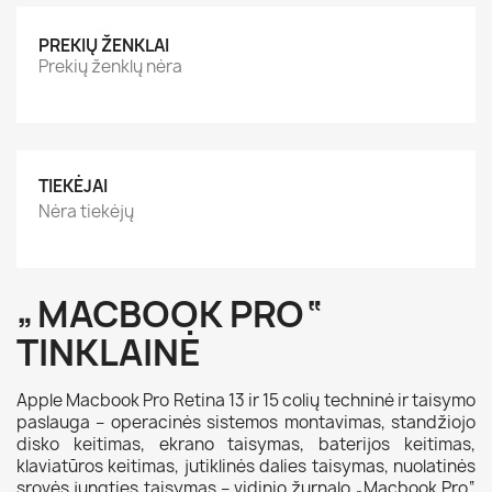
PREKIŲ ŽENKLAI
Prekių ženklų nėra
TIEKĖJAI
Nėra tiekėjų
„MACBOOK PRO“
TINKLAINĖ
Apple Macbook Pro Retina 13 ir 15 colių techninė ir taisymo
paslauga – operacinės sistemos montavimas, standžiojo
disko keitimas, ekrano taisymas, baterijos keitimas,
klaviatūros keitimas, jutiklinės dalies taisymas, nuolatinės
srovės jungties taisymas – vidinio žurnalo „Macbook Pro“