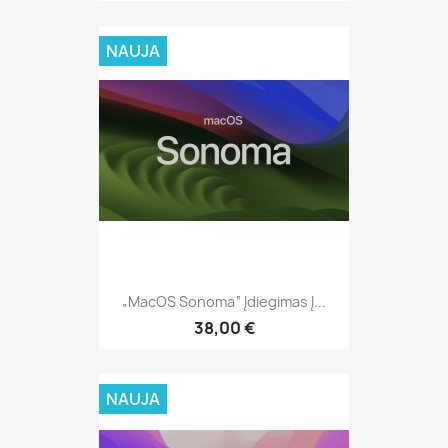
NAUJA
„MacOS Sonoma“ Įdiegimas Į...
38,00 €
NAUJA