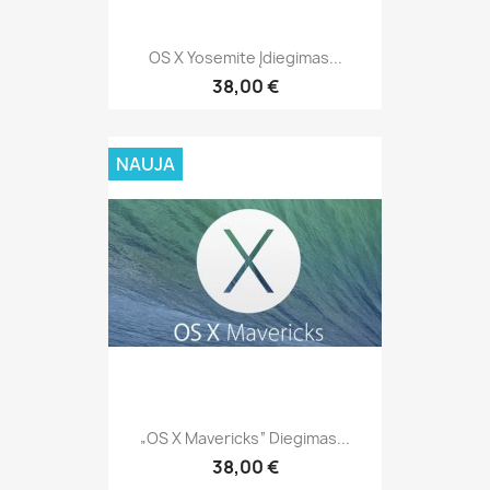
OS X Yosemite Įdiegimas...
38,00 €
NAUJA
„OS X Mavericks“ Diegimas...
38,00 €