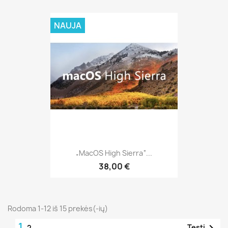
NAUJA
„MacOS High Sierra“...
38,00 €
Rodoma 1-12 iš 15 prekės(-ių)
1

Tęsti
2