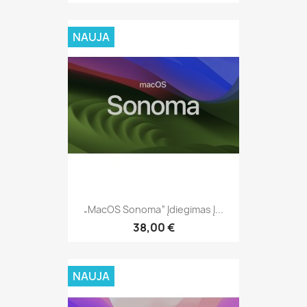
NAUJA
„MacOS Sonoma“ Įdiegimas Į...
38,00 €
NAUJA