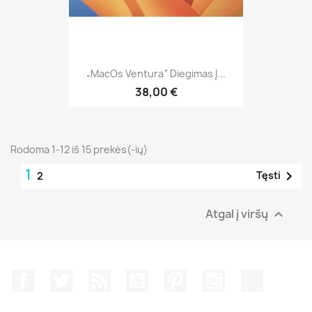
„MacOs Ventura“ Diegimas Į...
38,00 €
Rodoma 1-12 iš 15 prekės(-ių)
1

Tęsti
2
Atgal į viršų

Facebook
Twitter
RSS
YouTube
Pinterest
Instagram
TikTok