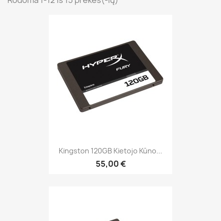
Rodoma 1-12 iš 15 prekės(-ių)
Kingston 120GB Kietojo Kūno...
55,00 €