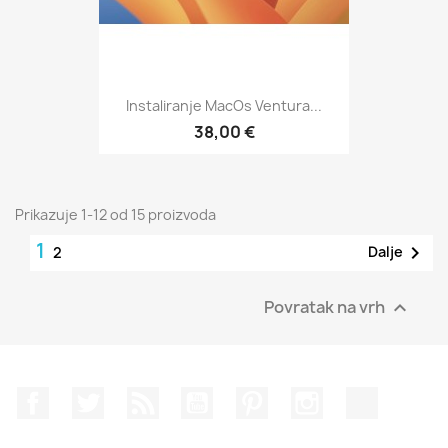
Instaliranje MacOs Ventura...
38,00 €
Prikazuje 1-12 od 15 proizvoda
1

Dalje
2
Povratak na vrh

Facebook
Twitter
Rss
YouTube
Pinterest
Instagram
TikTok