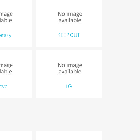
ersky
KEEP OUT
ovo
LG