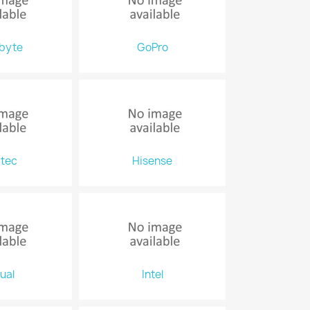
byte
GoPro
itec
Hisense
ual
Intel