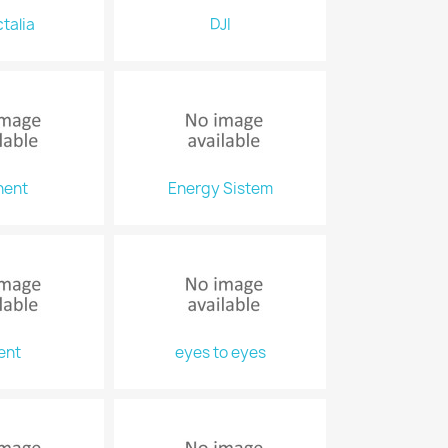
talia
DJI
nent
Energy Sistem
ent
eyes to eyes