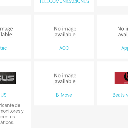
TELECOMUNICACIONES
tec
AOC
Ap
SUS
B-Move
Beats 
ricante de
 monitores y
nentes
áticos.