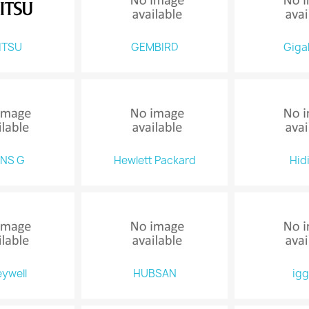
ITSU
GEMBIRD
Giga
NS G
Hewlett Packard
Hid
ywell
HUBSAN
igg