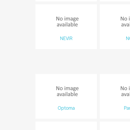
NEVIR
N
Optoma
Pa