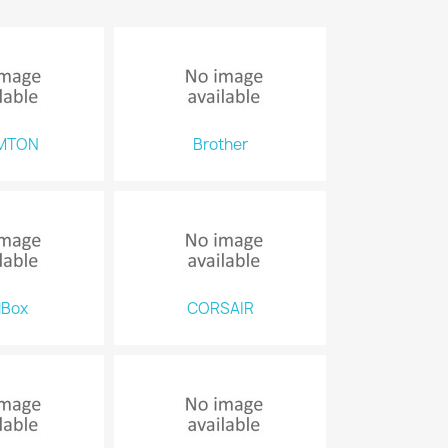
MTON
Brother
lBox
CORSAIR