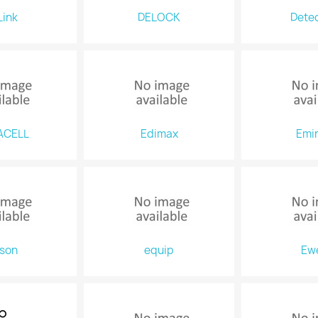
Link
DELOCK
Detec
ACELL
Edimax
Emi
son
equip
Ew