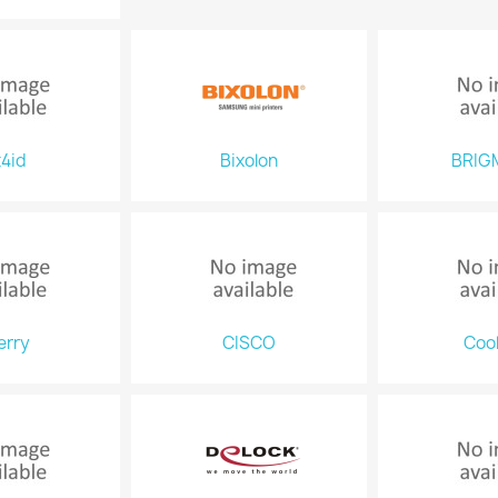
t4id
Bixolon
BRIG
erry
CISCO
Coo