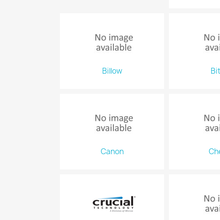
Billow
Bi
Canon
Ch