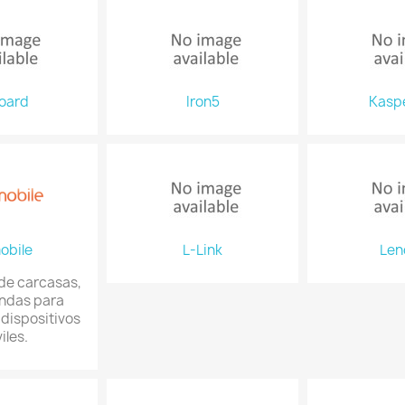
oard
Iron5
Kasp
obile
L-Link
Len
de carcasas,
undas para
 dispositivos
iles.