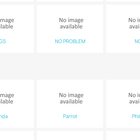
GS
NO PROBLEM
N
nda
Parrot
Phi