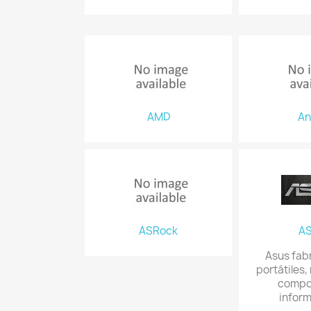
AMD
An
ASRock
A
Asus fab
portátiles,
compo
inform