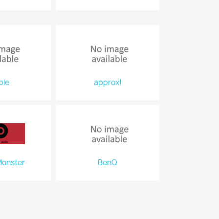
ple
approx!
Monster
BenQ