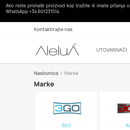
Ako niste pronašli proizvod koji tražite ili imate pita
WhatsApp +34 601231514
Kontaktirajte nas
UTOVARIVAČI
Naslovnica
Marke
Marke
3GO
A