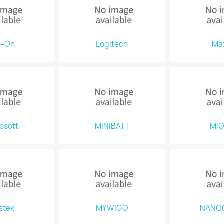
e-On
Logitech
Max
osoft
MINIBATT
MIO
stek
MYWIGO
NANO