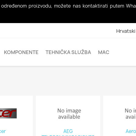
nja o određenom proizvodu, možete nas kontaktirati putem Wh
Hrvatski
KOMPONENTE
TEHNIČKA SLUŽBA
MAC
cer
AEG
Aero