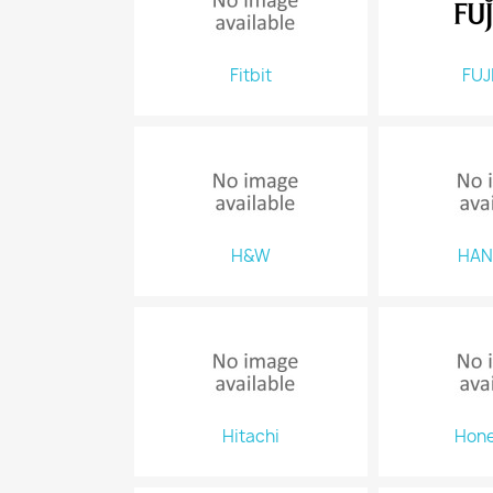
Fitbit
FUJ
H&W
HAN
Hitachi
Hone