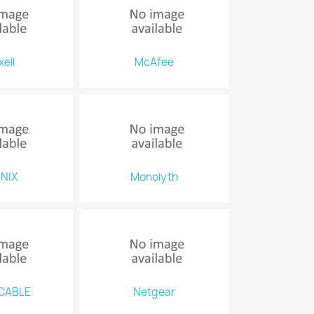
ell
McAfee
NIX
Monolyth
CABLE
Netgear