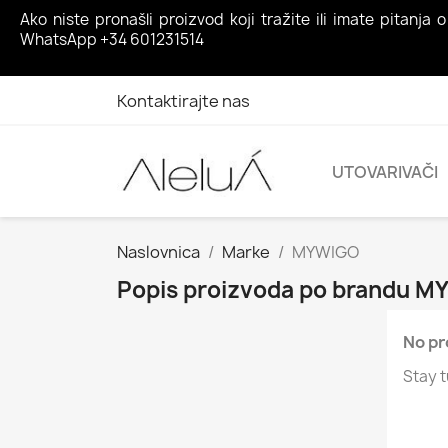
Ako niste pronašli proizvod koji tražite ili imate pita
WhatsApp +34 601231514
Kontaktirajte nas
UTOVARIVAČI
Naslovnica
Marke
MYWIGO
Popis proizvoda po brandu 
No pr
Stay t