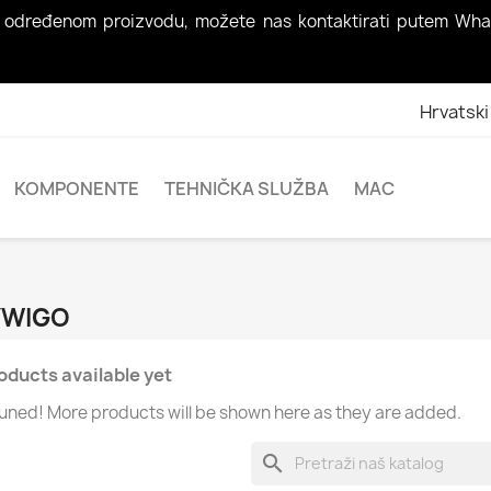
nja o određenom proizvodu, možete nas kontaktirati putem Wh
Hrvatski
KOMPONENTE
TEHNIČKA SLUŽBA
MAC
MYWIGO
oducts available yet
uned! More products will be shown here as they are added.
search