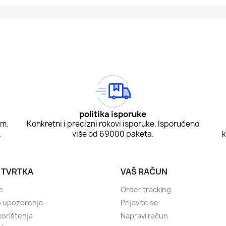
am
Tok
politika isporuke
om.
Konkretni i precizni rokovi isporuke. Isporučeno
.
više od 69000 paketa.
k
 TVRTKA
VAŠ RAČUN
e
Order tracking
o upozorenje
Prijavite se
korištenja
Napravi račun