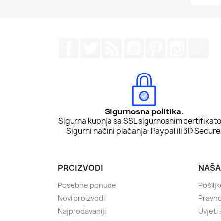
Facebook
Twitter
Rss
YouTube
Pinterest
Instagr
Tik
Sigurnosna politika.
Sigurna kupnja sa SSL sigurnosnim certifikat
Sigurni načini plaćanja: Paypal ili 3D Secure
PROIZVODI
NAŠA
Posebne ponude
Pošiljk
Novi proizvodi
Pravn
Najprodavaniji
Uvjeti 