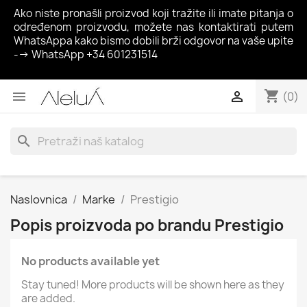
Ako niste pronašli proizvod koji tražite ili imate pitanja o
određenom proizvodu, možete nas kontaktirati putem
WhatsAppa kako bismo dobili brži odgovor na vaše upite
--> WhatsApp +34 601231514
shopping_cart


(0)
search
Naslovnica
Marke
Prestigio
Popis proizvoda po brandu Prestigio
No products available yet
Stay tuned! More products will be shown here as they
are added.