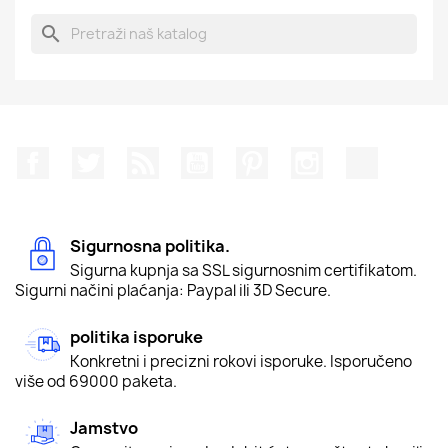
search
Facebook
Twitter
Rss
YouTube
Pinterest
Instagram
TikTok
Sigurnosna politika.
Sigurna kupnja sa SSL sigurnosnim certifikatom.
Sigurni načini plaćanja: Paypal ili 3D Secure.
politika isporuke
Konkretni i precizni rokovi isporuke. Isporučeno
više od 69000 paketa.
Jamstvo