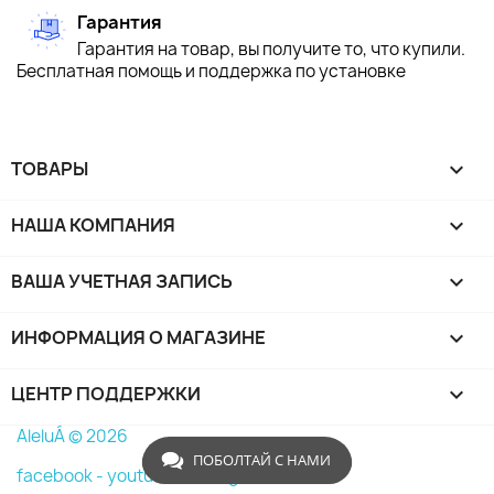
Гарантия
Гарантия на товар, вы получите то, что купили.
Бесплатная помощь и поддержка по установке
ТОВАРЫ

НАША КОМПАНИЯ

ВАША УЧЕТНАЯ ЗАПИСЬ

ИНФОРМАЦИЯ О МАГАЗИНЕ
keyboard_arrow_down
ЦЕНТР ПОДДЕРЖКИ

AleluÁ © 2026
ПОБОЛТАЙ С НАМИ
facebook -
youtube -
instagram