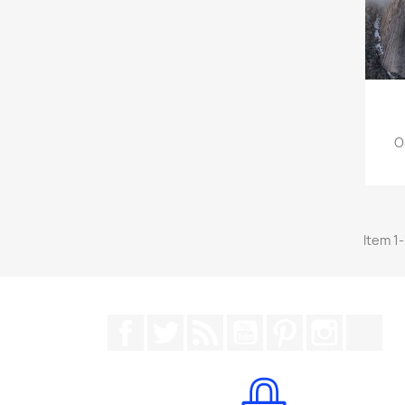
O
Item 1-
Facebook
Twitter
RSS
YouTube
Pinterest
Instagr
Tik