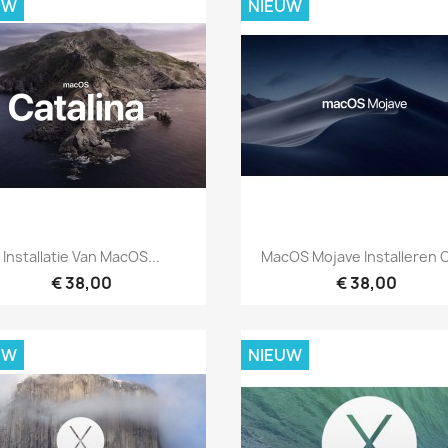
UW
NIEUW
Snel bekijken
Snel bekijken


Installatie Van MacOS...
MacOS Mojave Installeren O
€ 38,00
€ 38,00
UW
NIEUW