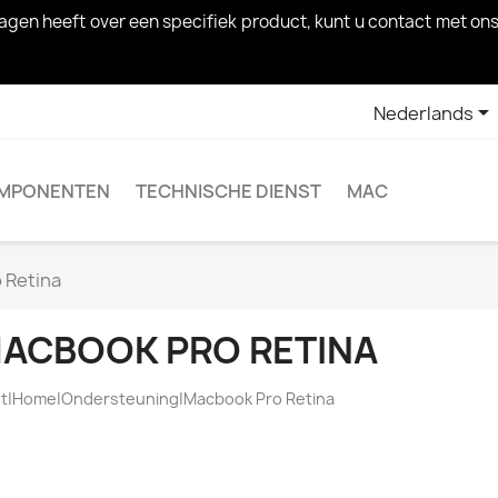
 vragen heeft over een specifiek product, kunt u contact met

Nederlands
MPONENTEN
TECHNISCHE DIENST
MAC
 Retina
ACBOOK PRO RETINA
t|Home|Ondersteuning|Macbook Pro Retina