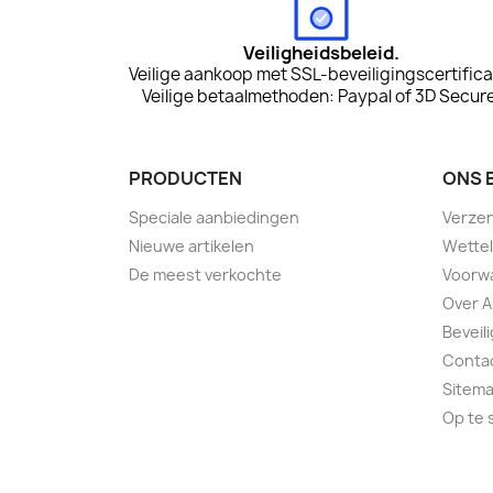
Veiligheidsbeleid.
Veilige aankoop met SSL-beveiligingscertifica
Veilige betaalmethoden: Paypal of 3D Secure
PRODUCTEN
ONS 
Speciale aanbiedingen
Verze
Nieuwe artikelen
Wettel
De meest verkochte
Voorwa
Over A
Beveil
Conta
Sitem
Op te 