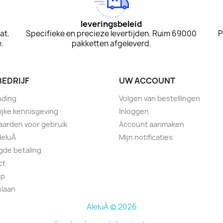
leveringsbeleid
at.
Specifieke en precieze levertijden. Ruim 69000
P
.
pakketten afgeleverd.
BEDRIJF
UW ACCOUNT
nding
Volgen van bestellingen
ijke kennisgeving
Inloggen
arden voor gebruik
Account aanmaken
leluÁ
Mijn notificaties
igde betaling
ct
ap
slaan
AleluÁ © 2026