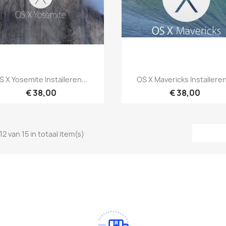
Snel bekijken
Snel bekijken


S X Yosemite Installeren...
OS X Mavericks Installeren
€ 38,00
€ 38,00
12 van 15 in totaal item(s)
am
Tok