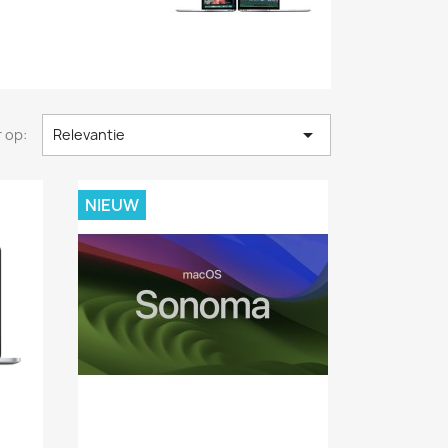

 op:
Relevantie
NIEUW