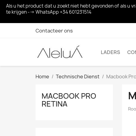
Als u het product dat u zoekt niet hebt gevonden of als u
te krijgen --> WhatsApp +34 601231514
Contacteer ons
LADERS
CO
Home
Technische Dienst
Macbook Pro
M
MACBOOK PRO
RETINA
Roo