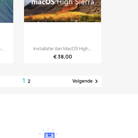
Snel bekijken

...
Installatie Van MacOS High...
€ 38,00
1

Volgende
2