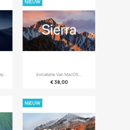
NIEUW
Snel bekijken

p...
Installatie Van MacOS...
€ 38,00
NIEUW