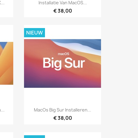
Snel bekijken

...
Installatie Van MacOS...
€ 38,00
NIEUW
Snel bekijken

...
MacOs Big Sur Installeren...
€ 38,00