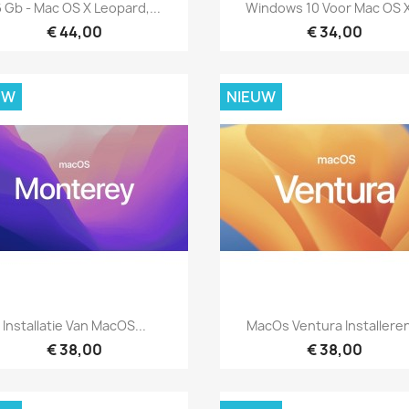
Snel bekijken
Snel bekijken


6 Gb - Mac OS X Leopard,...
Windows 10 Voor Mac OS X
€ 44,00
€ 34,00
UW
NIEUW
Snel bekijken
Snel bekijken


Installatie Van MacOS...
MacOs Ventura Installeren
€ 38,00
€ 38,00