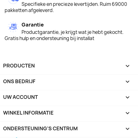
Specifieke en precieze levertijden. Ruim 69000
pakketten afgeleverd.
Garantie
Productgarantie, je krijgt wat je hebt gekocht.
Gratis hulp en ondersteuning bij installat
PRODUCTEN

ONS BEDRIJF

UW ACCOUNT

WINKEL INFORMATIE
keyboard_arrow_down
ONDERSTEUNING'S CENTRUM
