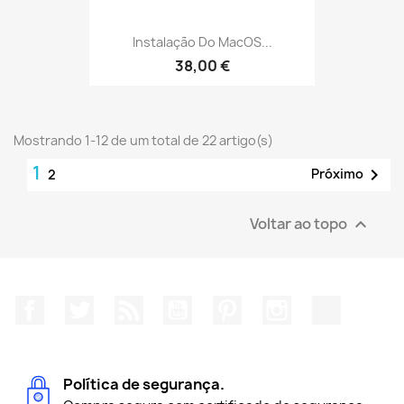
Instalação Do MacOS...
38,00 €
Mostrando 1-12 de um total de 22 artigo(s)
1

Próximo
2
Voltar ao topo

Facebook
Twitter
Rss
YouTube
Pinterest
Instagram
TikTok
Política de segurança.