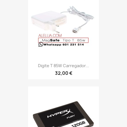
Digite T 85W Carregador...
32,00 €