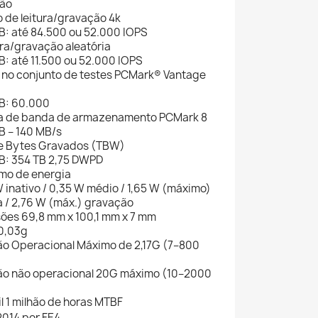
ão
 de leitura/gravação 4k
B: até 84.500 ou 52.000 IOPS
ura/gravação aleatória
B: até 11.500 ou 52.000 IOPS
 no conjunto de testes PCMark® Vantage
GB: 60.000
a de banda de armazenamento PCMark 8
B – 140 MB/s
de Bytes Gravados (TBW)
GB: 354 TB 2,75 DWPD
o de energia
W inativo / 0,35 W médio / 1,65 W (máximo)
ra / 2,76 W (máx.) gravação
ões 69,8 mm x 100,1 mm x 7 mm
0,03g
ão Operacional Máximo de 2,17G (7–800
ão não operacional 20G máximo (10–2000
il 1 milhão de horas MTBF
2014 por FE4