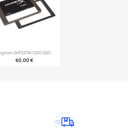
Vista rápida

ngston SHFS37A/120G SSD...
60,00 €
am
Tok