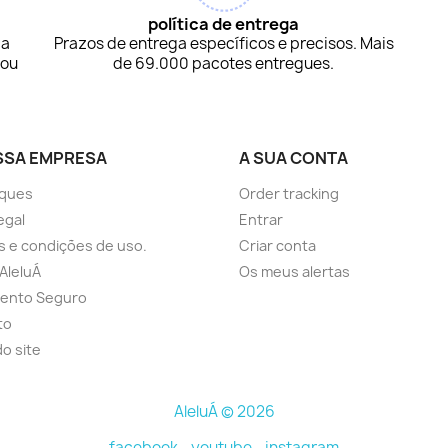
política de entrega
ça
Prazos de entrega específicos e precisos. Mais
 ou
de 69.000 pacotes entregues.
SSA EMPRESA
A SUA CONTA
ques
Order tracking
egal
Entrar
 e condições de uso.
Criar conta
AleluÁ
Os meus alertas
ento Seguro
to
o site
AleluÁ © 2026
facebook -
youtube -
instagram