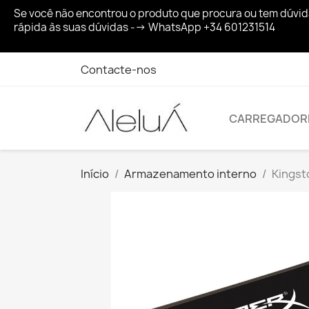
Se você não encontrou o produto que procura ou tem dúvi
rápida às suas dúvidas --> WhatsApp +34 601231514
Contacte-nos
CARREGADOR
Início
Armazenamento interno
Kingst