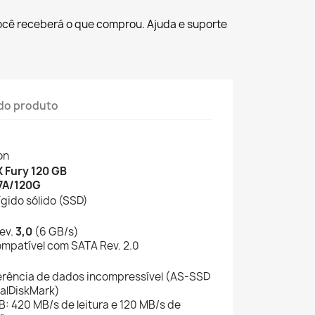
ocê receberá o que comprou. Ajuda e suporte
do produto
on
 Fury 120 GB
7A/120G
ígido sólido (SSD)
ev.
3,0
(6 GB/s)
ompatível com SATA Rev. 2.0
erência de dados incompressível (AS-SSD
talDiskMark)
B: 420 MB/s de leitura e 120 MB/s de