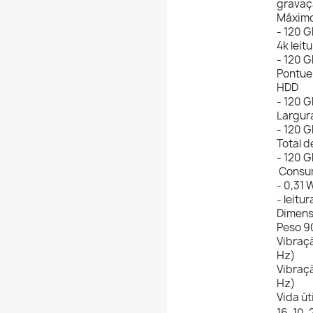
gravaç
Máximo
- 120 G
4k leit
- 120 G
Pontue
HDD
- 120 
Largur
- 120 G
Total 
- 120 
Consum
- 0,31 
- leitu
Dimens
Peso 9
Vibraç
Hz)
Vibraç
Hz)
Vida út
16-10-