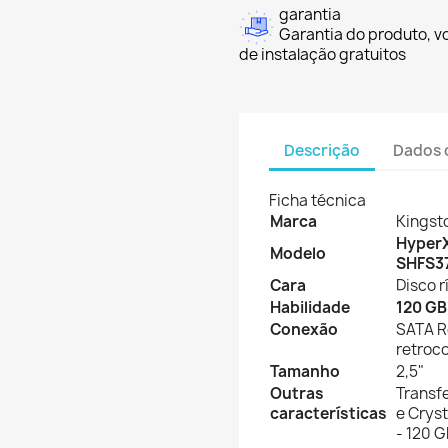
garantia
Garantia do produto, v
de instalação gratuitos
Descrição
Dados 
Ficha técnica
Marca
Kingst
HyperX
Modelo
SHFS3
Cara
Disco r
Habilidade
120 GB
Conexão
SATA R
retroc
Tamanho
2,5"
Outras
Transf
características
e Crys
- 120 G