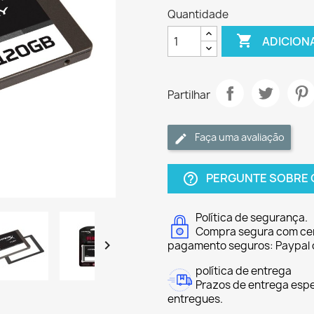
Quantidade

ADICION
Partilhar
Faça uma avaliação
PERGUNTE SOBRE 
help_outline
Política de segurança.
Compra segura com cer

pagamento seguros: Paypal 
política de entrega
Prazos de entrega espe
entregues.