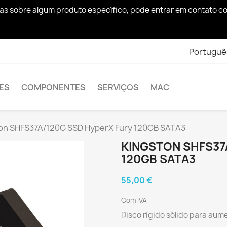
das sobre algum produto específico, pode entrar em contato 
Portuguê
ES
COMPONENTES
SERVIÇOS
MAC
on SHFS37A/120G SSD HyperX Fury 120GB SATA3
KINGSTON SHFS37
120GB SATA3
55,00 €
Com IVA
Disco rígido sólido para aum