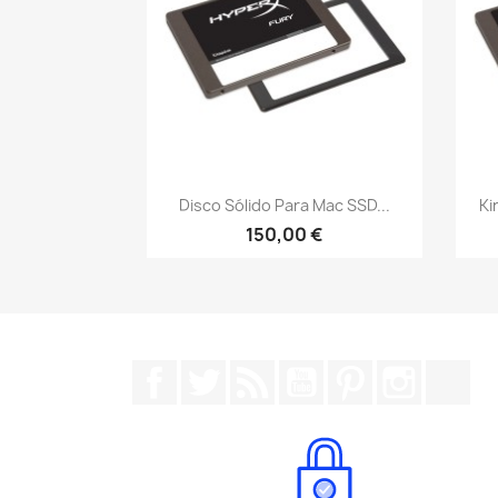
Vista rápida

Disco Sólido Para Mac SSD...
Ki
150,00 €
Facebook
Twitter
Rss
YouTube
Pinterest
Instagr
Tik