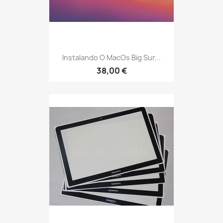
Instalando O MacOs Big Sur...
38,00 €