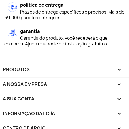
política de entrega
Prazos de entrega específicos e precisos. Mais de
69.000 pacotes entregues.
garantia
Garantia do produto, você receberá o que
comprou. Ajuda e suporte de instalação gratuitos
PRODUTOS

A NOSSA EMPRESA

A SUA CONTA

INFORMAÇÃO DA LOJA
keyboard_arrow_down
CENTRO DE APOIO
