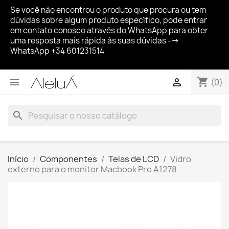
Se você não encontrou o produto que procura ou tem
dúvidas sobre algum produto específico, pode entrar
em contato conosco através do WhatsApp para obter
uma resposta mais rápida às suas dúvidas -->
WhatsApp +34 601231514
shopping_cart


(0)
search
Início
Componentes
Telas de LCD
Vidro
externo para o monitor Macbook Pro A1278