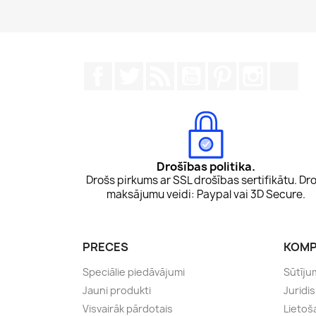
Facebook
Twitter
Rss
YouTube
Pinterest
Instagr
Tik
Drošības politika.
Drošs pirkums ar SSL drošības sertifikātu. Dro
maksājumu veidi: Paypal vai 3D Secure.
PRECES
KOMP
Speciālie piedāvājumi
Sūtīju
Jauni produkti
Juridi
Visvairāk pārdotais
Lietoš