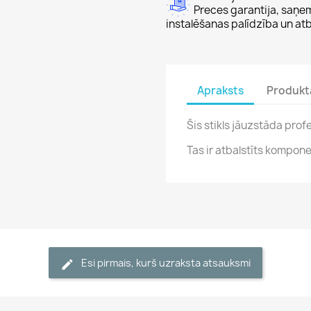
Preces garantija, saņe
instalēšanas palīdzība un atb
Apraksts
Produkt
Šis stikls jāuzstāda pro
Tas ir atbalstīts kompone
Esi pirmais, kurš uzraksta atsauksmi