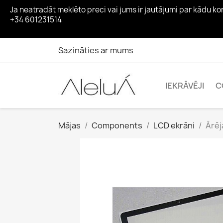
Ja neatradāt meklēto preci vai jums ir jautājumi par kādu 
+34 601231514
Sazināties ar mums
IEKRĀVĒJI
C
Mājas
Components
LCD ekrāni
Ārēj