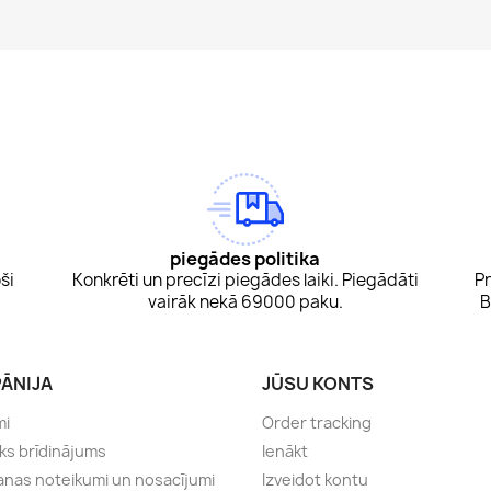
am
Tok
piegādes politika
ši
Konkrēti un precīzi piegādes laiki. Piegādāti
Pr
vairāk nekā 69000 paku.
B
ĀNIJA
JŪSU KONTS
mi
Order tracking
sks brīdinājums
Ienākt
anas noteikumi un nosacījumi
Izveidot kontu