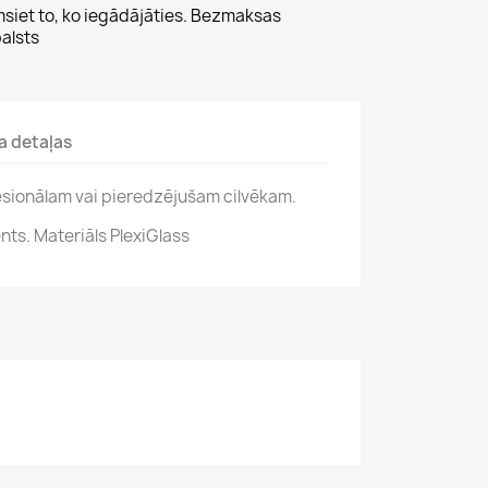
msiet to, ko iegādājāties. Bezmaksas
alsts
a detaļas
fesionālam vai pieredzējušam cilvēkam.
nts. Materiāls PlexiGlass