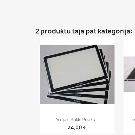
2 produktu tajā pat kategorijā:
Īss ieskats

Ārējais Stikls Priekš...
I
34,00 €