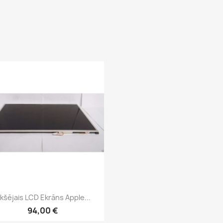
Īss ieskats

ekšējais LCD Ekrāns Apple...
94,00 €