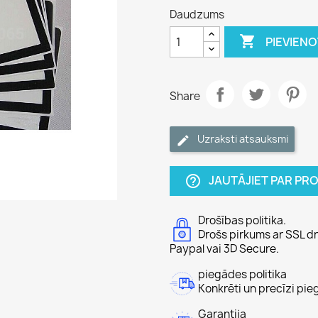
Daudzums

PIEVIEN
Share
Uzraksti atsauksmi
JAUTĀJIET PAR P
help_outline
Drošības politika.
Drošs pirkums ar SSL dr
Paypal vai 3D Secure.
piegādes politika
Konkrēti un precīzi pie
Garantija