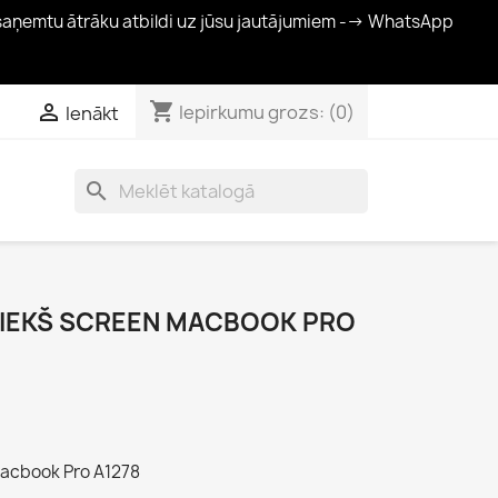
 saņemtu ātrāku atbildi uz jūsu jautājumiem --> WhatsApp
shopping_cart

Iepirkumu grozs:
(0)
Ienākt
search
PRIEKŠ SCREEN MACBOOK PRO
 Macbook Pro A1278