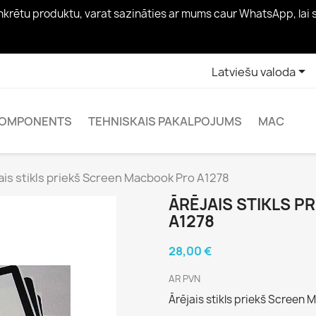
konkrētu produktu, varat sazināties ar mums caur WhatsApp, lai

Latviešu valoda
OMPONENTS
TEHNISKAIS PAKALPOJUMS
MAC
ais stikls priekš Screen Macbook Pro A1278
ĀRĒJAIS STIKLS 
A1278
28,00 €
AR PVN
Ārējais stikls priekš Screen