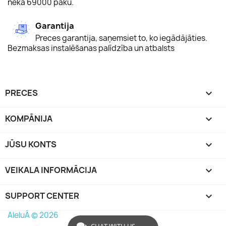
nekā 69000 paku.
Garantija
Preces garantija, saņemsiet to, ko iegādājāties.
Bezmaksas instalēšanas palīdzība un atbalsts
PRECES

KOMPĀNIJA

JŪSU KONTS

VEIKALA INFORMĀCIJA
keyboard_arrow_down
SUPPORT CENTER

AleluÁ © 2026