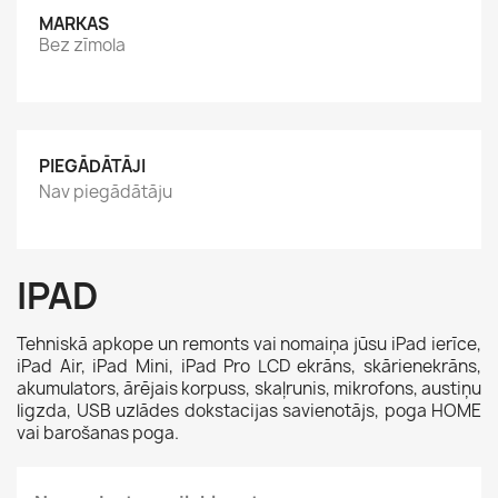
MARKAS
Bez zīmola
PIEGĀDĀTĀJI
Nav piegādātāju
IPAD
Tehniskā apkope un remonts vai nomaiņa jūsu
iPad ierīce,
iPad Air, iPad Mini, iPad Pro
LCD ekrāns, skārienekrāns,
akumulators, ārējais korpuss, skaļrunis, mikrofons, austiņu
ligzda, USB uzlādes dokstacijas savienotājs, poga HOME
vai barošanas poga.