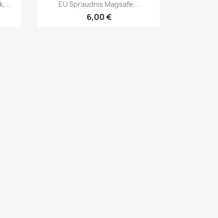
Īss ieskats

,...
EU Spraudnis Magsafe...
6,00 €