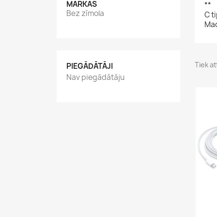
MARKAS
**
Bez zīmola
C t
Mac
Tiek at
PIEGĀDĀTĀJI
Nav piegādātāju