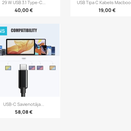
Īss ieskats
Īss ieskats


29 W USB 3.1 Type-C...
USB Tipa C Kabelis Macbook
40,00 €
19,00 €
NS
Īss ieskats

USB-C Savienotāja...
58,08 €