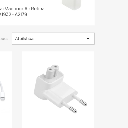
ai Macbook Air Retina -
A1932 - A2179

pēc:
Atbilstība