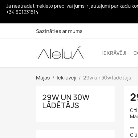
Ja neatradāt meklēto preci vai jums ir jautājumi par kādu 
+34 601231514
Sazināties ar mums
IEKRĀVĒJI
C
Mājas
Iekrāvēji
29w un 30w lādētājs
2
29W UN 30W
LĀDĒTĀJS
C t
Mac
**
C t