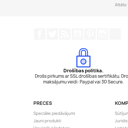
Attēlo
Facebook
Twitter
Rss
YouTube
Pinterest
Instagr
Tik
Drošības politika.
Drošs pirkums ar SSL drošības sertifikātu. Dro
maksājumu veidi: Paypal vai 3D Secure.
PRECES
KOMP
Speciālie piedāvājumi
Sūtīju
Jauni produkti
Juridi