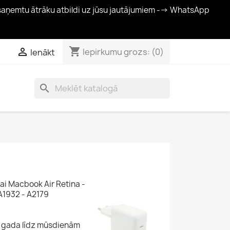
 saņemtu ātrāku atbildi uz jūsu jautājumiem --> WhatsApp
shopping_cart

Iepirkumu grozs:
(0)
Ienākt
search
ai Macbook Air Retina -
A1932 - A2179
5. gada līdz mūsdienām