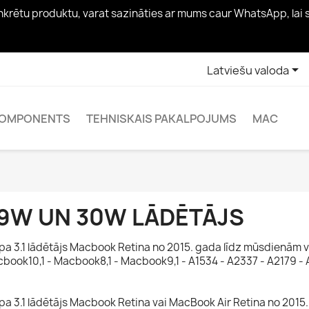
konkrētu produktu, varat sazināties ar mums caur WhatsApp, lai

Latviešu valoda
OMPONENTS
TEHNISKAIS PAKALPOJUMS
MAC
9W UN 30W LĀDĒTĀJS
ipa 3.1 lādētājs Macbook Retina no 2015. gada līdz mūsdienām v
book10,1 - Macbook8,1 - Macbook9,1 - A1534 - A2337 - A2179 - 
ipa 3.1 lādētājs Macbook Retina vai MacBook Air Retina no 201