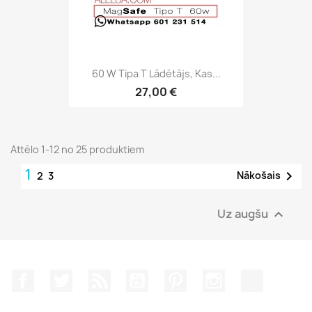
60 W Tipa T Lādētājs, Kas...
27,00 €
Attēlo 1-12 no 25 produktiem
1

Nākošais
2
3
Uz augšu

Facebook
Twitter
Rss
YouTube
Pinterest
Instagram
TikTok