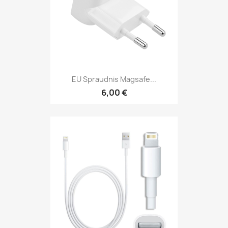
EU Spraudnis Magsafe...
6,00 €