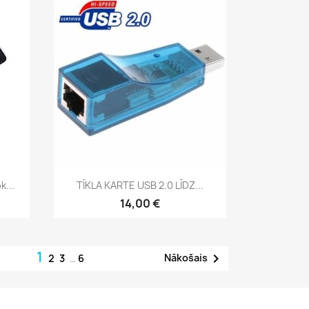
Īss ieskats

...
TĪKLA KARTE USB 2.0 LĪDZ...
14,00 €
1

Nākošais
2
3
…
6