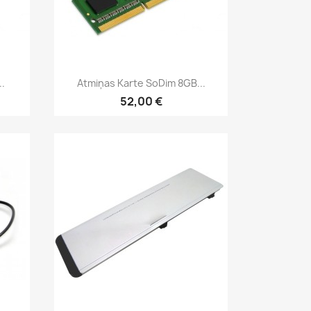
Īss ieskats

.
Atmiņas Karte SoDim 8GB...
52,00 €