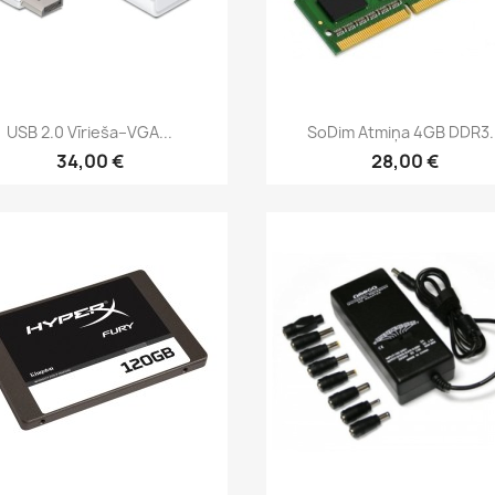
Īss ieskats
Īss ieskats


USB 2.0 Vīrieša–VGA...
SoDim Atmiņa 4GB DDR3..
34,00 €
28,00 €