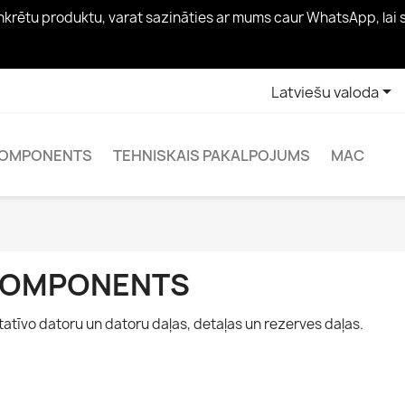
konkrētu produktu, varat sazināties ar mums caur WhatsApp, lai

Latviešu valoda
OMPONENTS
TEHNISKAIS PAKALPOJUMS
MAC
OMPONENTS
tatīvo datoru un datoru daļas, detaļas un rezerves daļas.