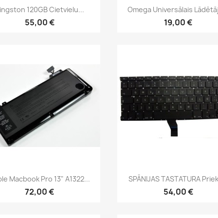
Īss ieskats
Īss ieskats


ingston 120GB Cietvielu...
Omega Universālais Lādētāj
55,00 €
19,00 €
Īss ieskats
Īss ieskats


le Macbook Pro 13" A1322...
SPĀNIJAS TASTATURA Priekš
72,00 €
54,00 €