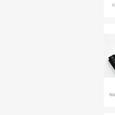
K
App