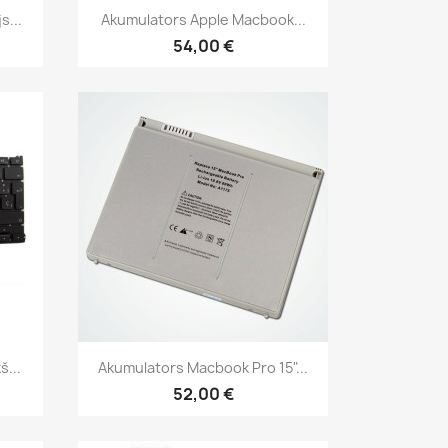
Īss ieskats

s...
Akumulators Apple Macbook...
54,00 €
Īss ieskats

...
Akumulators Macbook Pro 15"...
52,00 €