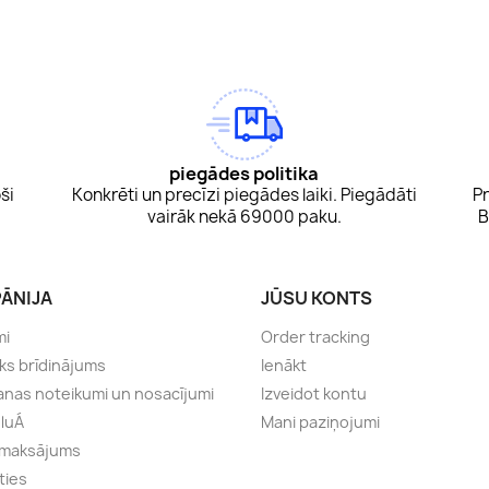
am
Tok
piegādes politika
ši
Konkrēti un precīzi piegādes laiki. Piegādāti
Pr
vairāk nekā 69000 paku.
B
ĀNIJA
JŪSU KONTS
mi
Order tracking
sks brīdinājums
Ienākt
anas noteikumi un nosacījumi
Izveidot kontu
eluÁ
Mani paziņojumi
 maksājums
ties