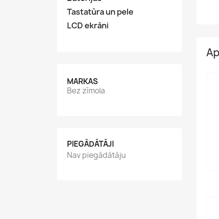
Tastatūra un pele
LCD ekrāni
Ap
MARKAS
Bez zīmola
PIEGĀDĀTĀJI
Nav piegādātāju