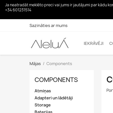
Ja neatradāt meklēto preci vai jums ir jautājumi par kādu 
+34 601231514
Sazināties ar mums
IEKRĀVĒJI
C
Mājas
Components
C
COMPONENTS
Por
Atmiņas
Adapteri un lādētāji
Storage
Baterijas