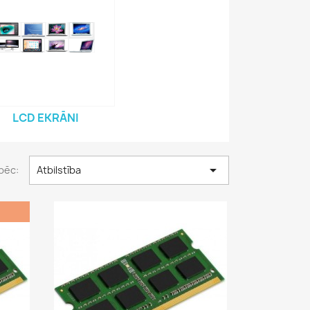
LCD EKRĀNI

pēc:
Atbilstība