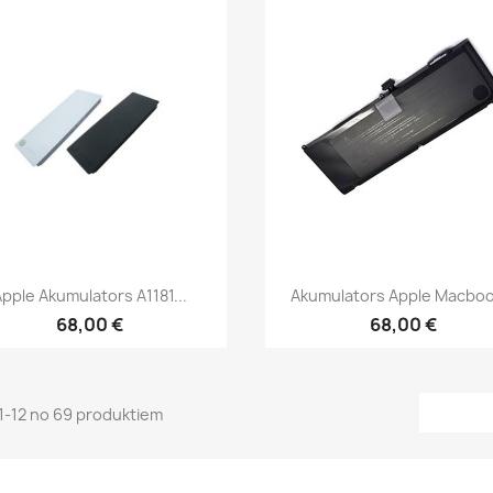
Īss ieskats
Īss ieskats


pple Akumulators A1181...
Akumulators Apple Macbook
68,00 €
68,00 €
 1-12 no 69 produktiem