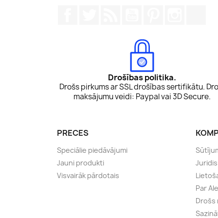
Facebook
Twitter
Rss
YouTube
Pinterest
Instagr
Tik
Drošības politika.
Drošs pirkums ar SSL drošības sertifikātu. Dro
maksājumu veidi: Paypal vai 3D Secure.
PRECES
KOMP
Speciālie piedāvājumi
Sūtīju
Jauni produkti
Juridi
Visvairāk pārdotais
Lietoš
Par Al
Drošs
Sazinā