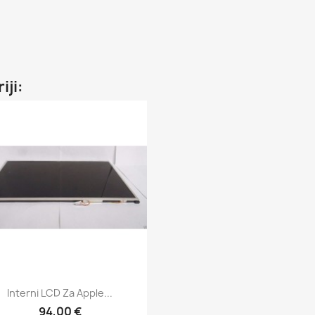
iji:
Brzi pregled

Interni LCD Za Apple...
94,00 €