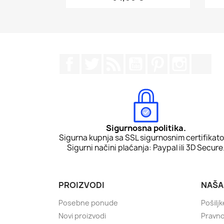
Facebook
Twitter
Rss
YouTube
Pinterest
Instagr
Tik
Sigurnosna politika.
Sigurna kupnja sa SSL sigurnosnim certifikat
Sigurni načini plaćanja: Paypal ili 3D Secure
PROIZVODI
NAŠA
Posebne ponude
Pošiljk
Novi proizvodi
Pravn