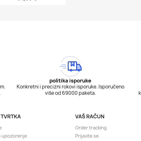
am
Tok
politika isporuke
om.
Konkretni i precizni rokovi isporuke. Isporučeno
.
više od 69000 paketa.
k
 TVRTKA
VAŠ RAČUN
e
Order tracking
o upozorenje
Prijavite se