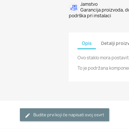
Jamstvo
Garancija proizvoda, do
podrška pri instalaci
Opis
Detalji proi
Ovo staklo mora postaviti
To je podržana komponent
Budite prvi koji će napisati svoj osvrt