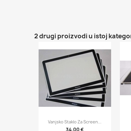
2 drugi proizvodi u istoj kategor
Brzi pregled

Vanjsko Staklo Za Screen...
34,00 €