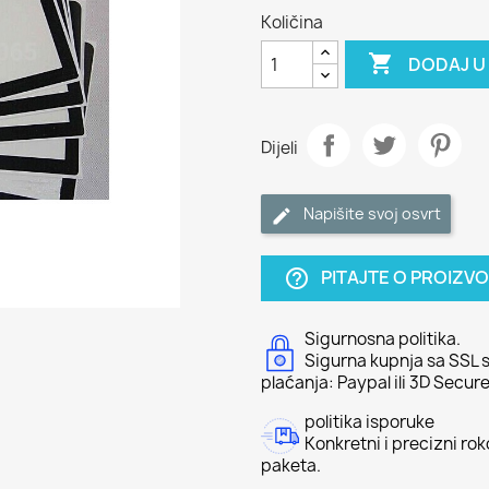
Količina

DODAJ U
Dijeli
Napišite svoj ​​osvrt
PITAJTE O PROIZV
help_outline
Sigurnosna politika.
Sigurna kupnja sa SSL s
plaćanja: Paypal ili 3D Secure
politika isporuke
Konkretni i precizni ro
paketa.