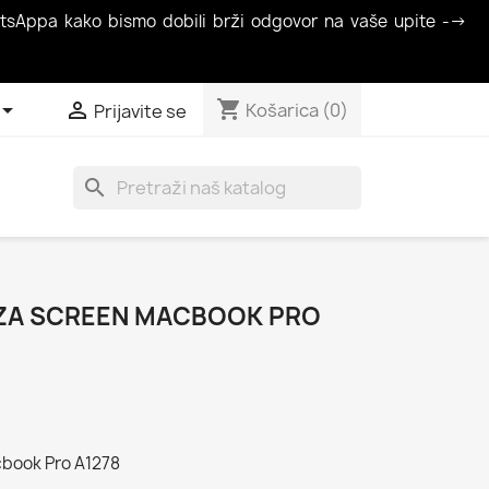
atsAppa kako bismo dobili brži odgovor na vaše upite -->
shopping_cart


Košarica
(0)
Prijavite se
search
 ZA SCREEN MACBOOK PRO
cbook Pro A1278