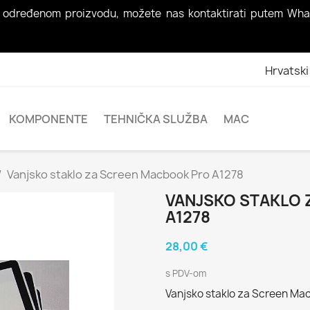
nja o određenom proizvodu, možete nas kontaktirati putem Wh
Hrvatski
KOMPONENTE
TEHNIČKA SLUŽBA
MAC
Vanjsko staklo za Screen Macbook Pro A1278
VANJSKO STAKLO
A1278
28,00 €
s PDV-om
Vanjsko staklo za Screen Ma