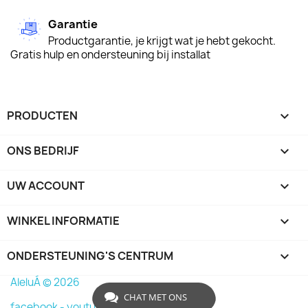
Garantie
Productgarantie, je krijgt wat je hebt gekocht.
Gratis hulp en ondersteuning bij installat
PRODUCTEN

ONS BEDRIJF

UW ACCOUNT

WINKEL INFORMATIE
keyboard_arrow_down
ONDERSTEUNING'S CENTRUM

AleluÁ © 2026
CHAT MET ONS
facebook -
youtube -
instagram