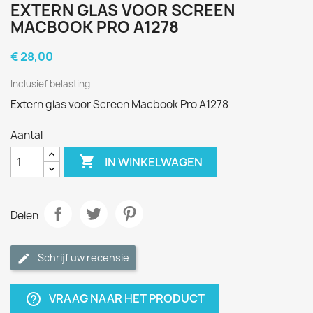
EXTERN GLAS VOOR SCREEN
MACBOOK PRO A1278
€ 28,00
Inclusief belasting
Extern glas voor Screen Macbook Pro A1278
Aantal

IN WINKELWAGEN
Delen
Schrijf uw recensie
VRAAG NAAR HET PRODUCT
help_outline