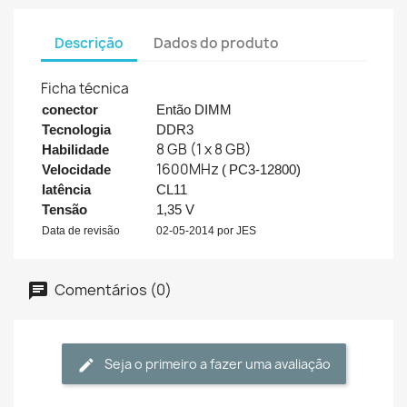
Descrição
Dados do produto
Ficha técnica
conector
Então DIMM
Tecnologia
DDR3
8 GB (1 x 8 GB)
Habilidade
1600MHz
Velocidade
(
PC3-12800)
latência
CL11
Tensão
1,35 V
Data de revisão
02-05-2014 por JES
Comentários (0)
Seja o primeiro a fazer uma avaliação