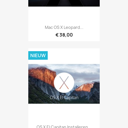
Mac OS X Leopard...
€ 38,00
NIEUW
OS X El Capitan Installeren...