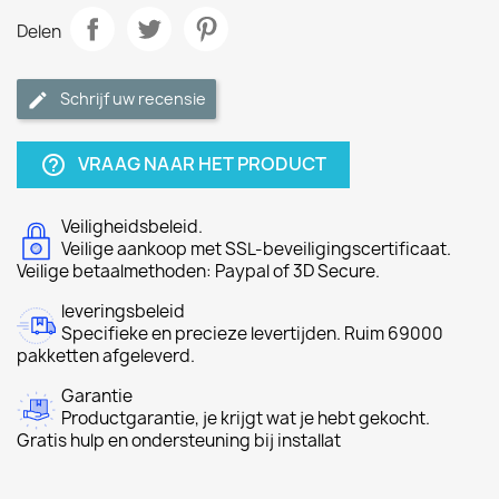
Delen
Schrijf uw recensie
VRAAG NAAR HET PRODUCT
help_outline
Veiligheidsbeleid.
Veilige aankoop met SSL-beveiligingscertificaat.
Veilige betaalmethoden: Paypal of 3D Secure.
leveringsbeleid
Specifieke en precieze levertijden. Ruim 69000
pakketten afgeleverd.
Garantie
Productgarantie, je krijgt wat je hebt gekocht.
Gratis hulp en ondersteuning bij installat