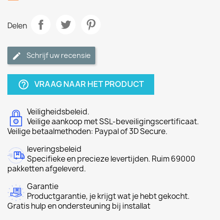
Delen
Schrijf uw recensie
VRAAG NAAR HET PRODUCT
help_outline
Veiligheidsbeleid.
Veilige aankoop met SSL-beveiligingscertificaat.
Veilige betaalmethoden: Paypal of 3D Secure.
leveringsbeleid
Specifieke en precieze levertijden. Ruim 69000
pakketten afgeleverd.
Garantie
Productgarantie, je krijgt wat je hebt gekocht.
Gratis hulp en ondersteuning bij installat