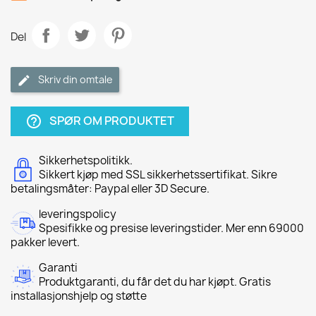
Del
Skriv din omtale
SPØR OM PRODUKTET
help_outline
Sikkerhetspolitikk.
Sikkert kjøp med SSL sikkerhetssertifikat. Sikre
betalingsmåter: Paypal eller 3D Secure.
leveringspolicy
Spesifikke og presise leveringstider. Mer enn 69000
pakker levert.
Garanti
Produktgaranti, du får det du har kjøpt. Gratis
installasjonshjelp og støtte