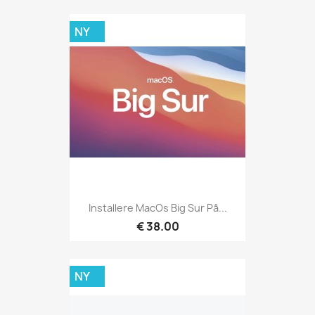
NY
Installere MacOs Big Sur På...
€ 38.00
NY