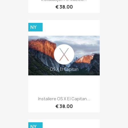
€ 38.00
NY
Installere OS X El Capitan...
€ 38.00
NY