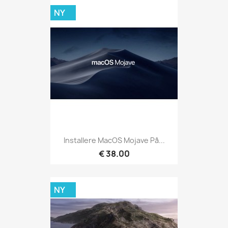
NY
Installere MacOS Mojave På...
€ 38.00
NY