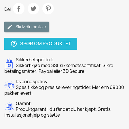
Del
Skriv din omtale
SPØR OM PRODUKTET
help_outline
Sikkerhetspolitikk.
Sikkert kjøp med SSL sikkerhetssertifikat. Sikre
betalingsmåter: Paypal eller 3D Secure.
leveringspolicy
Spesifikke og presise leveringstider. Mer enn 69000
pakker levert.
Garanti
Produktgaranti, du får det du har kjøpt. Gratis
installasjonshjelp og støtte