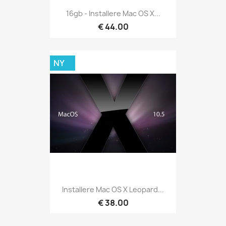
16gb - Installere Mac OS X...
€ 44.00
NY
Installere Mac OS X Leopard...
€ 38.00