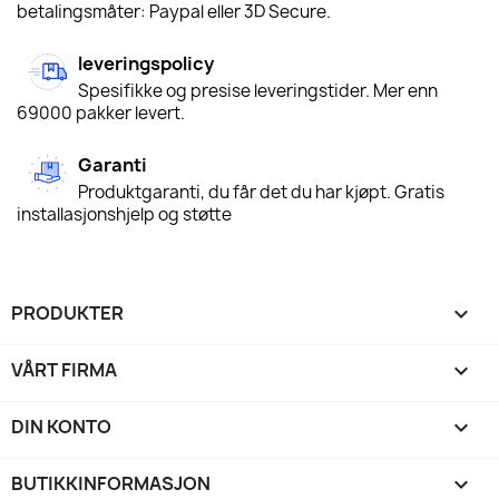
betalingsmåter: Paypal eller 3D Secure.
leveringspolicy
Spesifikke og presise leveringstider. Mer enn
69000 pakker levert.
Garanti
Produktgaranti, du får det du har kjøpt. Gratis
installasjonshjelp og støtte
PRODUKTER

VÅRT FIRMA

DIN KONTO

BUTIKKINFORMASJON
keyboard_arrow_down