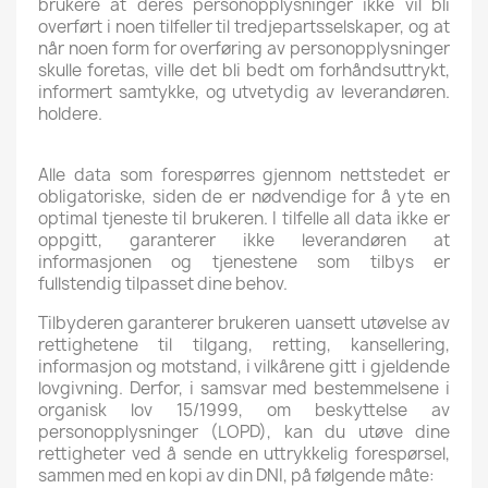
brukere at deres personopplysninger ikke vil bli
overført i noen tilfeller til tredjepartsselskaper, og at
når noen form for overføring av personopplysninger
skulle foretas, ville det bli bedt om forhåndsuttrykt,
informert samtykke, og utvetydig av leverandøren.
holdere.
Alle data som forespørres gjennom nettstedet er
obligatoriske, siden de er nødvendige for å yte en
optimal tjeneste til brukeren. I tilfelle all data ikke er
oppgitt, garanterer ikke leverandøren at
informasjonen og tjenestene som tilbys er
fullstendig tilpasset dine behov.
Tilbyderen garanterer brukeren uansett utøvelse av
rettighetene til tilgang, retting, kansellering,
informasjon og motstand, i vilkårene gitt i gjeldende
lovgivning. Derfor, i samsvar med bestemmelsene i
organisk lov 15/1999, om beskyttelse av
personopplysninger (LOPD), kan du utøve dine
rettigheter ved å sende en uttrykkelig forespørsel,
sammen med en kopi av din DNI, på følgende måte: