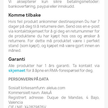
Vi aksepterer kun sikre betalingsmetoder:
bankoverføring, paypal eller innskudd.
Komme tilbake
Hvis feil produkt ankommer destinasjonen Du har 7
dager på deg til å returnere den. Send oss en e-post
via kontaktskjemaet for å gi deg en returnummer for
de produktene du har kjøpt hos oss og ønsker å
returnere. For dette må produktet være i perfekt
stand (som kjøpt), og kjøpet må være gjort innen en
måned.
Garanti
Alle produkter har 1 års garanti. Ta kontakt via
skjemaet
for å åpne en RMA-forespørsel for deg.
PERSONVERN PÅ DATA
Sosialt kirkesamfunn: alelua.com
Kommersielt navn: AleluÁ
Registrert adresse: Duque de Mandas, 4 Bajo,
Valencia
CIF / NIF: X42879876V