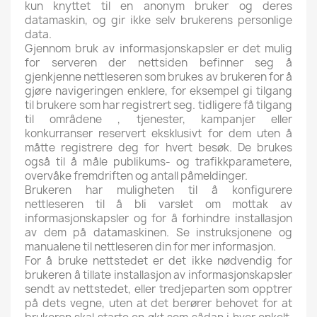
kun knyttet til en anonym bruker og deres
datamaskin, og gir ikke selv brukerens personlige
data.
Gjennom bruk av informasjonskapsler er det mulig
for serveren der nettsiden befinner seg å
gjenkjenne nettleseren som brukes av brukeren for å
gjøre navigeringen enklere, for eksempel gi tilgang
til brukere som har registrert seg. tidligere få tilgang
til områdene , tjenester, kampanjer eller
konkurranser reservert eksklusivt for dem uten å
måtte registrere deg for hvert besøk. De brukes
også til å måle publikums- og trafikkparametere,
overvåke fremdriften og antall påmeldinger.
Brukeren har muligheten til å konfigurere
nettleseren til å bli varslet om mottak av
informasjonskapsler og for å forhindre installasjon
av dem på datamaskinen. Se instruksjonene og
manualene til nettleseren din for mer informasjon.
For å bruke nettstedet er det ikke nødvendig for
brukeren å tillate installasjon av informasjonskapsler
sendt av nettstedet, eller tredjeparten som opptrer
på dets vegne, uten at det berører behovet for at