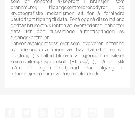
som er generelt akseptert i bransjen, som
brannmurer, tilgangskontrollprosedyrer og
kryptografiske mekanismer, alt for å forhindre
uautorisert tilgang til data. For å oppnå disse målene
godtar brukeren/klienten at leverandøren innhenter
data for den tilsvarende autentiseringen av
tilgangskontroller.
Enhver avtaleprosess eller som involverer innføring
av personopplysninger av høy karakter (helse,
ideologi,...) vil alltid bli overført gjennom en sikker
kommunikasjonsprotokoll (Https://,...), på en slik
måte at ingen tredjepart har tilgang til
informasjonen som overføres elektronisk.
Facebook
Twitter
Rss
YouTube
Pinterest
Instagram
TikTok