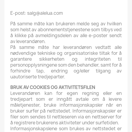
E-post: salg@alelua.com
På samme måte kan brukeren melde seg av hvilken
som helst av abonnementstjenestene som tilbys ved
å klikke på avmeldingsdelen av alle e-poster sendt
av leverandøren.
På samme måte har leverandøren vedtatt alle
nødvendige tekniske og organisatoriske tiltak for å
garantere sikkerheten og integriteten til
personopplysningene som den behandler, samt for å
forhindre tap, endring og/eller tilgang av
uautoriserte tredjeparter.
BRUK AV COOKIES OG AKTIVITETSFILEN
Leverandøren kan for egen regning eller en
tredjepart som er inngått avtale om å levere
måletjenester, bruke informasjonskapsler når en
bruker surfer på nettstedet. Informasjonskapsler er
filer som sendes til nettleseren via en nettserver for
å registrere brukerens aktiviteter under surfetiden.
Informasjonskapslene som brukes av nettstedet er