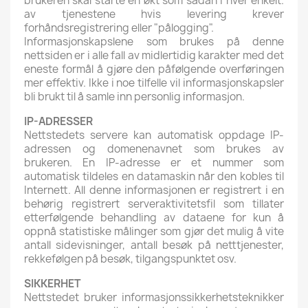
brukeren skal starte en økt som sådan i hver enkelt.
av tjenestene hvis levering krever
forhåndsregistrering eller "pålogging".
Informasjonskapslene som brukes på denne
nettsiden er i alle fall av midlertidig karakter med det
eneste formål å gjøre den påfølgende overføringen
mer effektiv. Ikke i noe tilfelle vil informasjonskapsler
bli brukt til å samle inn personlig informasjon.
IP-ADRESSER
Nettstedets servere kan automatisk oppdage IP-
adressen og domenenavnet som brukes av
brukeren. En IP-adresse er et nummer som
automatisk tildeles en datamaskin når den kobles til
Internett. All denne informasjonen er registrert i en
behørig registrert serveraktivitetsfil som tillater
etterfølgende behandling av dataene for kun å
oppnå statistiske målinger som gjør det mulig å vite
antall sidevisninger, antall besøk på netttjenester,
rekkefølgen på besøk, tilgangspunktet osv.
SIKKERHET
Nettstedet bruker informasjonssikkerhetsteknikker