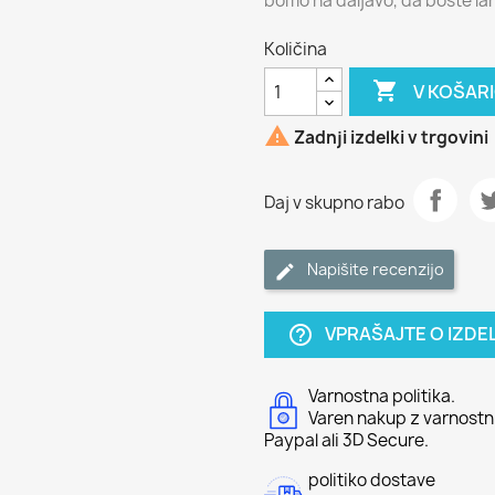
bomo na daljavo, da boste la
Količina

V KOŠAR

Zadnji izdelki v trgovini
Daj v skupno rabo
Napišite recenzijo
VPRAŠAJTE O IZDE
help_outline
Varnostna politika.
Varen nakup z varnostni
Paypal ali 3D Secure.
politiko dostave