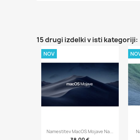
15 drugi izdelki v isti kategoriji:
NOV
NO
Hitri ogled

Namestitev MacOS Mojave Na...
N
38,00 €