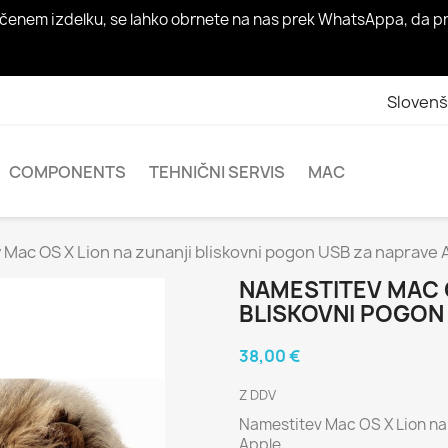
 določenem izdelku, se lahko obrnete na nas prek WhatsAppa, d
Slovenš
COMPONENTS
TEHNIČNI SERVIS
MAC
Mac OS X Lion na zunanji bliskovni pogon USB za naprave 
NAMESTITEV MAC O
BLISKOVNI POGON
38,00 €
Z DDV
Namestitev Mac OS X Lion na
Apple