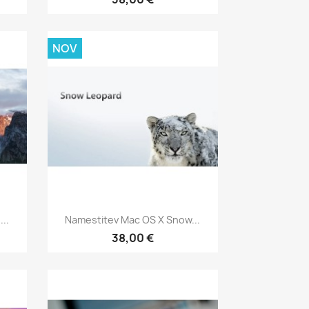
NOV
Hitri ogled

..
Namestitev Mac OS X Snow...
38,00 €