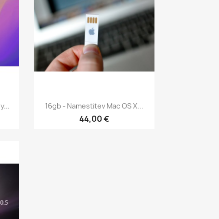
Hitri ogled

...
16gb - Namestitev Mac OS X...
44,00 €