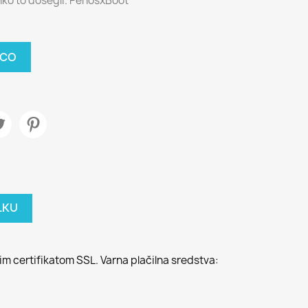
hko to dosegli. PenosxBoot
ICO
LKU
m certifikatom SSL. Varna plačilna sredstva: