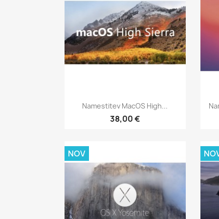
Hitri ogled

Namestitev MacOS High...
Na
38,00 €
NOV
NO