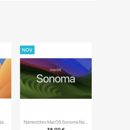
NOV
Hitri ogled

a...
Namestitev MacOS Sonoma Na...
38,00 €