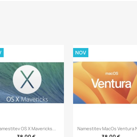
V
NOV
Hitri ogled
Hitri ogled


amestitev OS X Mavericks...
Namestitev MacOs Ventura N
38,00 €
38,00 €