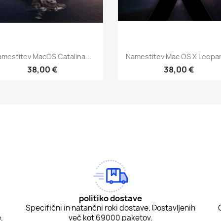
Hitri ogled
Hitri ogled


mestitev MacOS Catalina...
Namestitev Mac OS X Leopar
38,00 €
38,00 €
am
Tok
politiko dostave
Specifični in natančni roki dostave. Dostavljenih
.
več kot 69000 paketov.