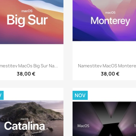
Hitri ogled
Hitri ogled


mestitev MacOs Big Sur Na...
Namestitev MacOS Monterey
38,00 €
38,00 €
V
NOV