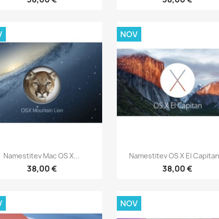
V
NOV
Hitri ogled
Hitri ogled


Namestitev Mac OS X...
Namestitev OS X El Capitan.
38,00 €
38,00 €
V
NOV