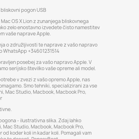
 bliskovni pogon USB
m Mac OS X Lion z zunanjega bliskovnega
hko zelo enostavno izvedete čisto namestitev
tem vaše naprave Apple.
ja o združljivosti te naprave z vašo napravo
eko WhatsApp +34601231514
pravljen posebej za vašo napravo Apple. V
mo serijsko številko vaše opreme ali model.
potrebe v zvezi z vašo opremo Apple, nas
pomagamo. Smo tehniki, specializirani za vse
ni, Mac Studio, Macbook, Macbook Pro,
r
tivne.
gona - ilustrativna slika. Zdaj lahko
ni, Mac Studio, Macbook, Macbook Pro,
 od koder koli in kadar koli. Pomagali vam