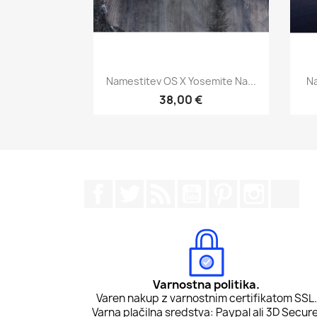
Hitri ogled

Namestitev OS X Yosemite Na...
Na
38,00 €
Facebook
Twitter
Rss
YouTube
Pinterest
Instagr
Tik
Varnostna politika.
Varen nakup z varnostnim certifikatom SSL.
Varna plačilna sredstva: Paypal ali 3D Secure