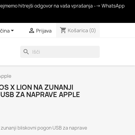
a prejmemo hitrejši odgovor na vaša vprašanja --> WhatsApp
shopping_cart


Košarica
(0)
čina
Prijava
search
Apple
S X LION NA ZUNANJI
 USB ZA NAPRAVE APPLE
 zunanji bliskovni pogon USB za naprave