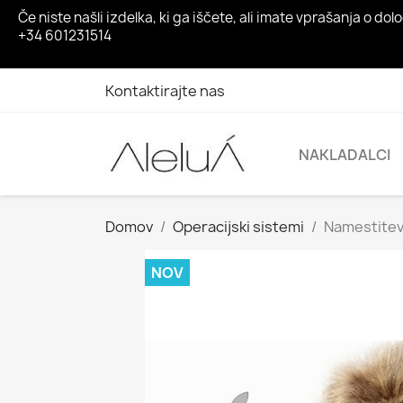
Če niste našli izdelka, ki ga iščete, ali imate vprašanja o
+34 601231514
Kontaktirajte nas
NAKLADALCI
Domov
Operacijski sistemi
Namestitev 
NOV