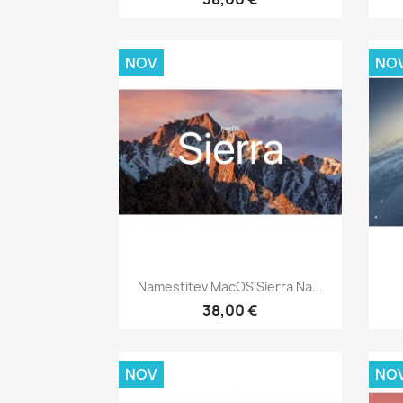
NOV
NO
Hitri ogled

Namestitev MacOS Sierra Na...
38,00 €
NOV
NO