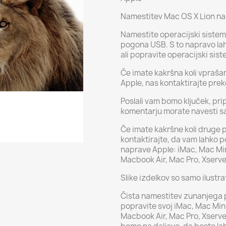
Namestitev Mac OS X Lion na
Namestite operacijski siste
pogona USB. S to napravo la
ali popravite operacijski sis
Če imate kakršna koli vprašan
Apple, nas kontaktirajte pr
Poslali vam bomo ključek, pri
komentarju morate navesti sa
Če imate kakršne koli druge 
kontaktirajte, da vam lahko 
naprave Apple: iMac, Mac Mi
Macbook Air, Mac Pro, Xserve
Slike izdelkov so samo ilustra
Čista namestitev zunanjega po
popravite svoj iMac, Mac Mi
Macbook Air, Mac Pro, Xserver