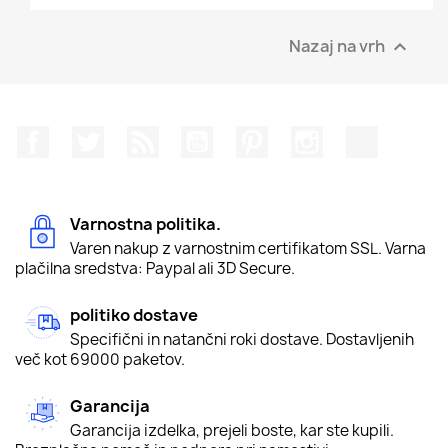
Nazaj na vrh

Facebook
Twitter
Rss
YouTube
Pinterest
Instagram
TikTok
Varnostna politika.
Varen nakup z varnostnim certifikatom SSL. Varna
plačilna sredstva: Paypal ali 3D Secure.
politiko dostave
Specifični in natančni roki dostave. Dostavljenih
več kot 69000 paketov.
Garancija
Garancija izdelka, prejeli boste, kar ste kupili.