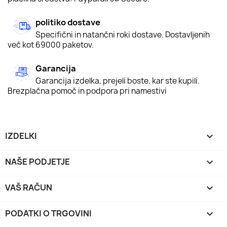
politiko dostave
Specifični in natančni roki dostave. Dostavljenih
več kot 69000 paketov.
Garancija
Garancija izdelka, prejeli boste, kar ste kupili.
Brezplačna pomoč in podpora pri namestivi
IZDELKI

NAŠE PODJETJE

VAŠ RAČUN

PODATKI O TRGOVINI
keyboard_arrow_down