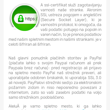
A
ssl-certifikat
služi zagotavljanju
varnosti naše stranke. Akronim
SSL ustreza pogojem v angleščini
(Secure Socket Layer), ki je
varnostni protokol, ki omogoča, da
vaši podatki potujejo na popoln in
varen način, to je prenos podatkov
med našim spletnim mestom in našimi strankami. je v
celoti šifriran ali šifriran.
Naš glavni ponudnik plačilnih storitev je PayPal
(plačate lahko s svojim Paypal računom ali prek
Paypala brez računa): pred registracijo ali prijavo
na spletno mesto PayPal naš strežnik preveri, ali
uporabljate odobren brskalnik, ki uporablja SSL 3.0
ali novejši. PayPalovi strežniki sedijo za elektronskim
požarnim zidom in niso neposredno povezani z
internetom, zato so vaši zasebni podatki na voljo
samo strežnikom. pooblaščeno.
AleluÁ je varno spletno mesto, ki ga lahko