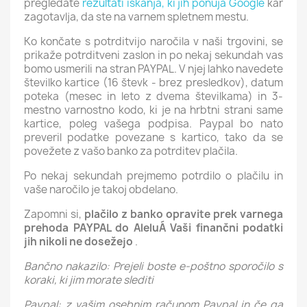
pregledate
rezultati iskanja, ki jih ponuja Google
kar
zagotavlja, da ste na varnem spletnem mestu.
Ko končate s potrditvijo naročila v naši trgovini, se
prikaže potrditveni zaslon in po nekaj sekundah vas
bomo usmerili na stran PAYPAL. V njej lahko navedete
številko kartice (16 števk - brez presledkov), datum
poteka (mesec in leto z dvema številkama) in 3-
mestno varnostno kodo, ki je na hrbtni strani same
kartice, poleg vašega podpisa. Paypal bo nato
preveril podatke povezane s kartico, tako da se
povežete z vašo banko za potrditev plačila.
Po nekaj sekundah prejmemo potrdilo o plačilu in
vaše naročilo je takoj obdelano.
Zapomni si,
plačilo z banko opravite prek varnega
prehoda PAYPAL do AleluÁ Vaši finančni podatki
jih nikoli ne dosežejo
.
Bančno nakazilo: Prejeli boste e-poštno sporočilo s
koraki, ki jim morate slediti
Paypal: z vašim osebnim računom Paypal in če ga