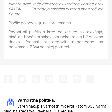
nimate prek vaše debetne ali kreditne kartice prek
PAYPAL ---> Za oddajo naročila ni treba imeti računa
Paypal.
Plačilo po povzetju ne sprejemamo.
Paypal ali plačila s kreditno kartico so takojšnja,
plačila z bančnim nakazilom lahko trajajo 1-2 delovna
dneva. Prenosi ali depoziti neposredno na
bankomatu BBVA so takoj potrjeni.
Facebook
Twitter
Rss
YouTube
Pinterest
Instagram
TikTok
Varnostna politika.
Varen nakup z varnostnim certifikatom SSL. Varna
plačilna sredstva: Paypal ali 3D Secure.