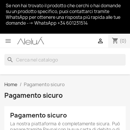
Se non hai trovato il prodotto che cerchi o hai domande
su un prodotto specifico, puoi contattarci tramite
WhatsApp per ottenere una risposta più rapida alle tue
domande --> WhatsApp +34 601231514
shopping_cart


(0)
search
Home
Pagamento sicuro
Pagamento sicuro
Pagamento sicuro
La nostra piattaforma è completamente sicura. Può
pagare tramite Paypal con la sua carta di debito o di