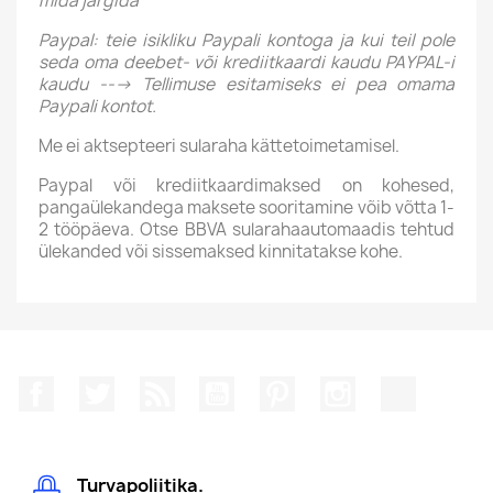
mida järgida
Paypal: teie isikliku Paypali kontoga ja kui teil pole
seda oma deebet- või krediitkaardi kaudu PAYPAL-i
kaudu ---> Tellimuse esitamiseks ei pea omama
Paypali kontot.
Me ei aktsepteeri sularaha kättetoimetamisel.
Paypal või krediitkaardimaksed on kohesed,
pangaülekandega maksete sooritamine võib võtta 1-
2 tööpäeva. Otse BBVA sularahaautomaadis tehtud
ülekanded või sissemaksed kinnitatakse kohe.
Facebook
Twitter
Rss
YouTube
Pinterest
Instagram
TikTok
Turvapoliitika.