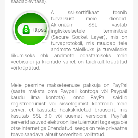
saadaolev tase).
A
ssl-sertifikaat
teenib
turvalisust meie kliendid.
Akronüüm SSL vastab
ingliskeelsetele terminitele
(Secure Socket Layer), mis on
turvaprotokoll, mis muudab teie
andmete täielikuks ja turvaliseks
liikumiseks ehk andmete edastamiseks meie
veebisaidi ja klientide vahel. on täielikult krüptitud
või krüptitud.
Meie peamine makseteenuse pakkuja on PayPal
(saate maksta oma Paypali kontoga või Paypali
kaudu ilma kontota): enne PayPali saidile
registreerumist või sisselogimist kontrollib meie
server, et kasutate heakskiidetud brauserit, mis
kasutab SSL 3.0 või uuemat versiooni. PayPali
serverid asuvad elektroonilise tulemüüri taga ega ole
otse Internetiga ühendatud, seega on teie privaatne
teave saadaval ainult serveritele. volitatud.