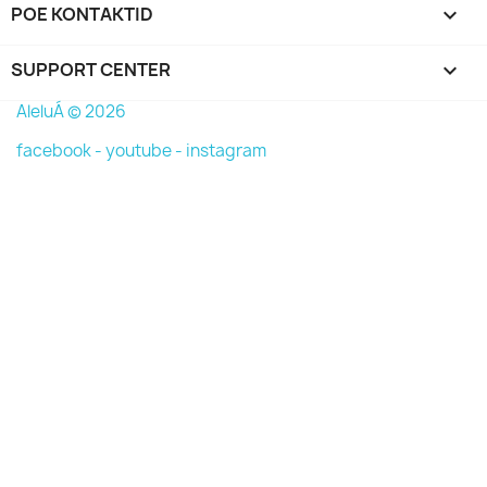
POE KONTAKTID
keyboard_arrow_down
SUPPORT CENTER

AleluÁ © 2026
facebook -
youtube -
instagram