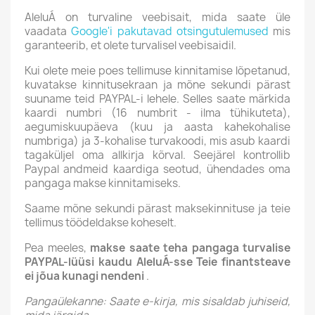
AleluÁ on turvaline veebisait, mida saate üle
vaadata
Google'i pakutavad otsingutulemused
mis
garanteerib, et olete turvalisel veebisaidil.
Kui olete meie poes tellimuse kinnitamise lõpetanud,
kuvatakse kinnitusekraan ja mõne sekundi pärast
suuname teid PAYPAL-i lehele. Selles saate märkida
kaardi numbri (16 numbrit - ilma tühikuteta),
aegumiskuupäeva (kuu ja aasta kahekohalise
numbriga) ja 3-kohalise turvakoodi, mis asub kaardi
tagaküljel oma allkirja kõrval. Seejärel kontrollib
Paypal andmeid kaardiga seotud, ühendades oma
pangaga makse kinnitamiseks.
Saame mõne sekundi pärast maksekinnituse ja teie
tellimus töödeldakse koheselt.
Pea meeles,
makse saate teha pangaga turvalise
PAYPAL-lüüsi kaudu AleluÁ-sse Teie finantsteave
ei jõua kunagi nendeni
.
Pangaülekanne: Saate e-kirja, mis sisaldab juhiseid,