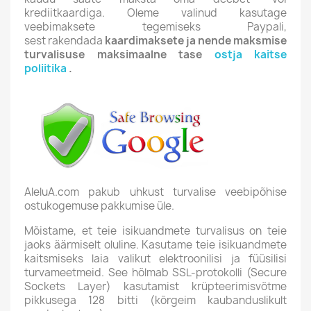
krediitkaardiga. Oleme valinud kasutage
veebimaksete tegemiseks Paypali,
sest rakendada
kaardimaksete ja nende maksmise
turvalisuse maksimaalne tase
ostja kaitse
poliitika
.
AleluA.com pakub uhkust turvalise veebipõhise
ostukogemuse pakkumise üle.
Mõistame, et teie isikuandmete turvalisus on teie
jaoks äärmiselt oluline. Kasutame teie isikuandmete
kaitsmiseks laia valikut elektroonilisi ja füüsilisi
turvameetmeid. See hõlmab SSL-protokolli (Secure
Sockets Layer) kasutamist krüpteerimisvõtme
pikkusega 128 bitti (kõrgeim kaubanduslikult