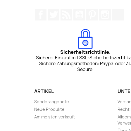
Facebook
Twitter
RSS
YouTube
Pinterest
Instagr
Tik
Sicherheitsrichtlinie.
Sicherer Einkauf mit SSL-Sicherheitszertifika
Sichere Zahlungsmethoden: Paypal oder 3
Secure.
ARTIKEL
UNTE
Sonderangebote
Versa
Neue Produkte
Rechtl
Am meisten verkauft
Allgem
Verwe
Über A