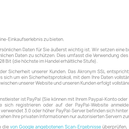
line-Einkaufserlebnis zu bieten.
rsönlichen Daten für Sie äußerst wichtig ist.
Wir setzen eine b
lichen Daten zu schützen.
Dies umfasst die Verwendung des 
8 Bit (die höchste im Handel erhältliche Stufe).
 der Sicherheit unserer Kunden.
Das Akronym SSL entspricht
es sich um ein Sicherheitsprotokoll, mit dem Ihre Daten volls
ischen unserer Website und unseren Kunden erfolgt vollständi
tleister ist PayPal (Sie können mit Ihrem Paypal-Konto oder
e sich registrieren oder auf der PayPal-Website anmelde
 verwendet 3.0 oder höher
PayPal-Server befinden sich hinter 
tehen Ihre privaten Informationen nur autorisierten Servern zu
n die
von Google angebotenen Scan-Ergebnisse
überprüfen, u