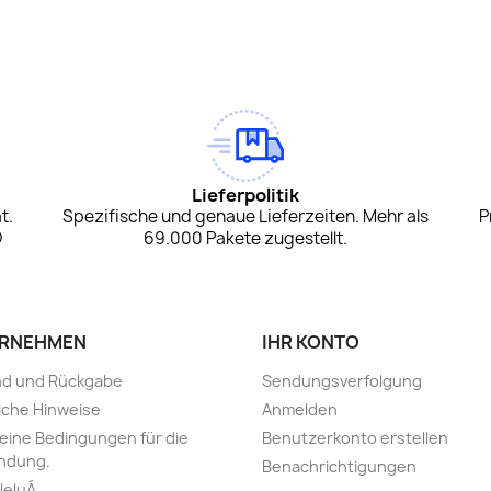
am
Tok
Lieferpolitik
t.
Spezifische und genaue Lieferzeiten. Mehr als
P
D
69.000 Pakete zugestellt.
RNEHMEN
IHR KONTO
nd und Rückgabe
Sendungsverfolgung
iche Hinweise
Anmelden
eine Bedingungen für die
Benutzerkonto erstellen
ndung.
Benachrichtigungen
leluÁ