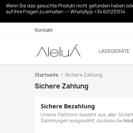
Wenn Sie das gesuchte Produkt nicht gefunden haben ode
auf Ihre Fragen zu erhalten –> WhatsApp +34 601231514
Kontakt
LADEGERÄTE
Startseite
Sichere Zahlung
Sichere Zahlung
Sichere Bezahlung
Unsere Plattform besteht aus aller Sicherh
Sammlungen ausgewählt, da diese die
höch