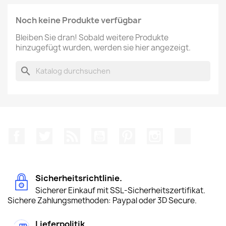
Noch keine Produkte verfügbar
Bleiben Sie dran! Sobald weitere Produkte
hinzugefügt wurden, werden sie hier angezeigt.
search
Facebook
Twitter
RSS
YouTube
Pinterest
Instagram
TikTok
Sicherheitsrichtlinie.
Sicherer Einkauf mit SSL-Sicherheitszertifikat.
Sichere Zahlungsmethoden: Paypal oder 3D Secure.
Lieferpolitik