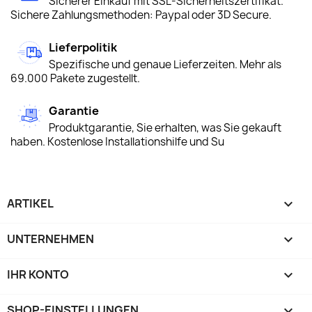
Sicherer Einkauf mit SSL-Sicherheitszertifikat.
Sichere Zahlungsmethoden: Paypal oder 3D Secure.
Lieferpolitik
Spezifische und genaue Lieferzeiten. Mehr als
69.000 Pakete zugestellt.
Garantie
Produktgarantie, Sie erhalten, was Sie gekauft
haben. Kostenlose Installationshilfe und Su
ARTIKEL

UNTERNEHMEN

IHR KONTO

SHOP-EINSTELLUNGEN
keyboard_arrow_down