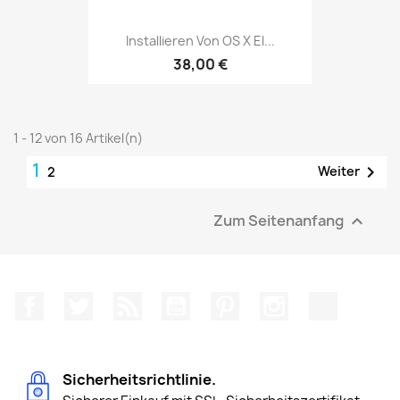
Installieren Von OS X El...
38,00 €
1 - 12 von 16 Artikel(n)
1

Weiter
2
Zum Seitenanfang

Facebook
Twitter
RSS
YouTube
Pinterest
Instagram
TikTok
Sicherheitsrichtlinie.