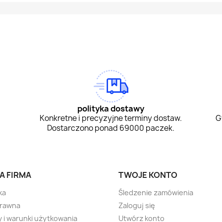
am
Tok
polityka dostawy
Konkretne i precyzyjne terminy dostaw.
G
Dostarczono ponad 69000 paczek.
A FIRMA
TWOJE KONTO
ka
Śledzenie zamówienia
prawna
Zaloguj się
 i warunki użytkowania
Utwórz konto