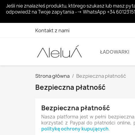
Jeśli nie znalazłeś produktu, którego szukasz lub masz 
odpowiedź na Twoje zapytania --> WhatsApp +34 6012315
Kontakt z nami
ŁADOWARKI
Strona główna
Bezpieczna płatność
Bezpieczna płatność
Bezpieczna płatność
Nasza platforma jest w pełni bezpieczn
korzystać z Paypal do płatności online
politykę ochrony kupujących
.