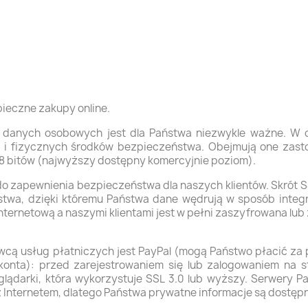
pieczne zakupy online.
 danych osobowych jest dla Państwa niezwykle ważne. W 
ch i fizycznych środków bezpieczeństwa. Obejmują one zast
28 bitów (najwyższy dostępny komercyjnie poziom).
do zapewnienia bezpieczeństwa dla
naszych klientów. Skrót S
twa, dzięki któremu Państwa dane wędrują w sposób integra
nternetową a naszymi klientami
jest w pełni zaszyfrowana lu
ą usług płatniczych jest PayPal (mogą Państwo płacić za 
konta): przed zarejestrowaniem się lub zalogowaniem na s
lądarki, która wykorzystuje SSL 3.0 lub wyższy. Serwery Pa
z Internetem, dlatego Państwa prywatne informacje są dostęp