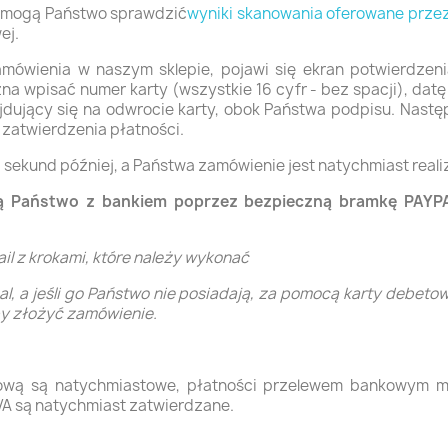
wą mogą Państwo sprawdzić
wyniki skanowania
oferowane prze
ej.
ówienia w naszym sklepie, pojawi się ekran potwierdzeni
na wpisać numer karty (wszystkie 16 cyfr - bez spacji), dat
dujący się na odwrocie karty, obok Państwa podpisu. Nastę
 zatwierdzenia płatności.
 sekund później, a Państwa zamówienie jest natychmiast real
ą Państwo z bankiem poprzez bezpieczną bramkę PAYPA
l z krokami, które należy wykonać
l, a jeśli go Państwo nie posiadają, za pomocą karty debetow
by złożyć zamówienie.
tową są natychmiastowe, płatności przelewem bankowym m
A są natychmiast zatwierdzane.