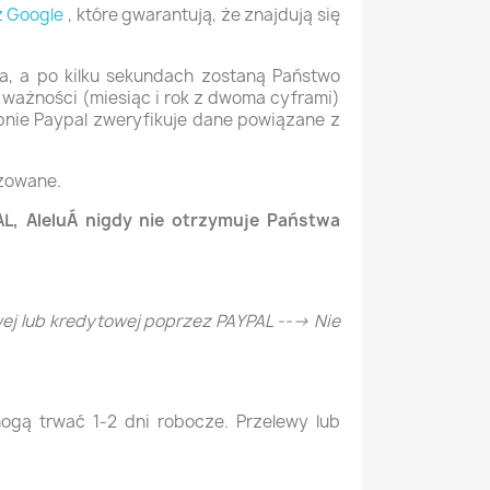
z Google
, które gwarantują, że znajdują się
a, a po kilku sekundach zostaną Państwo
ę ważności (miesiąc i rok z dwoma cyframi)
pnie Paypal zweryfikuje dane
powiązane z
izowane.
L, AleluÁ
nigdy nie otrzymuje Państwa
ej lub kredytowej poprzez PAYPAL ---> Nie
ogą trwać 1-2 dni robocze. Przelewy lub