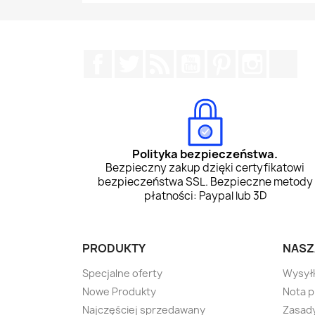
Facebook
Twitter
Rss
YouTube
Pinterest
Instagr
Tik
Polityka bezpieczeństwa.
Bezpieczny zakup dzięki certyfikatowi
bezpieczeństwa SSL. Bezpieczne metody
płatności: Paypal lub 3D
PRODUKTY
NASZ
Specjalne oferty
Wysył
Nowe Produkty
Nota 
Najczęściej sprzedawany
Zasady