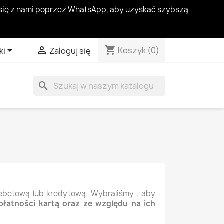
ć się z nami poprzez WhatsApp, aby uzyskać szybszą
shopping_cart


Koszyk
(0)
ki
Zaloguj się
search
debetową lub kredytową. Wybraliśmy
, aby
łatności kartą oraz ze względu na ich