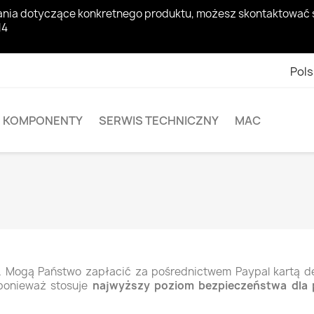
pytania dotyczące konkretnego produktu, możesz skontaktowa
14
Pols
KOMPONENTY
SERWIS TECHNICZNY
MAC
a. Mogą Państwo zapłacić za pośrednictwem Paypal kartą 
, ponieważ
stosuje
najwyższy poziom bezpieczeństwa dla p