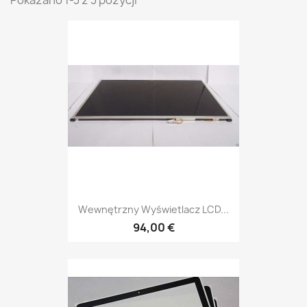
Pokazano 1-3 z 3 pozycji
Wewnętrzny Wyświetlacz LCD...
94,00 €