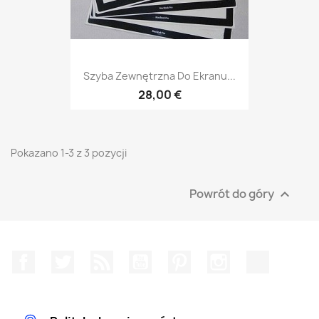
Szyba Zewnętrzna Do Ekranu...
28,00 €
Pokazano 1-3 z 3 pozycji
Powrót do góry

Facebook
Twitter
Rss
YouTube
Pinterest
Instagram
TikTok