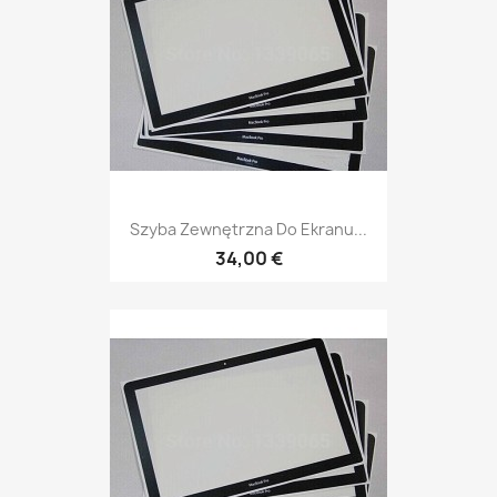
Szyba Zewnętrzna Do Ekranu...
34,00 €