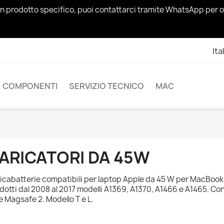
un prodotto specifico, puoi contattarci tramite WhatsApp per o
Ita
COMPONENTI
SERVIZIO TECNICO
MAC
ARICATORI DA 45W
icabatterie compatibili per laptop Apple da 45 W per MacBook Air
dotti dal 2008 al 2017 modelli A1369, A1370, A1466 e A1465. C
 e Magsafe 2. Modello T e L.