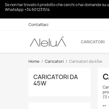
Se non hai trovato il prodotto che cerchi o hai domande su 
WhatsApp +34 601231514
Contattaci
CARICATORI
Home
Caricatori
Caricatori da 45w
C
CARICATORI DA
45W
Car
pro
(1)
**