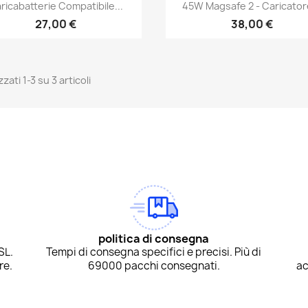
Anteprima
Anteprima


ricabatterie Compatibile...
45W Magsafe 2 - Caricatore
27,00 €
38,00 €
zzati 1-3 su 3 articoli
am
Tok
politica di consegna
SL.
Tempi di consegna specifici e precisi. Più di
re.
69000 pacchi consegnati.
ac