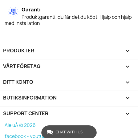
Garanti
Produktgaranti, du får det du köpt. Hjälp och hjälp
med installation
PRODUKTER

VÅRT FÖRETAG

DITT KONTO

BUTIKSINFORMATION
keyboard_arrow_down
SUPPORT CENTER

AleluÁ © 2026
CHAT WITH US
facebook -
youtube -
instagram