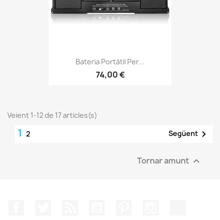
Bateria Portàtil Per...
74,00 €
Veient 1-12 de 17 articles(s)
1

Següent
2
Tornar amunt

Facebook
Twitter
RSS
YouTube
Pinterest
Instagram
TikTok