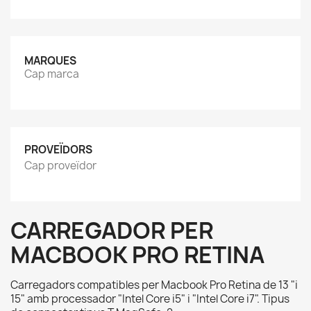
MARQUES
Cap marca
PROVEÏDORS
Cap proveïdor
CARREGADOR PER
MACBOOK PRO RETINA
Carregadors compatibles per Macbook Pro Retina de 13 "i
15" amb processador "Intel Core i5" i "Intel Core i7". Tipus