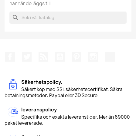
här när de läggs till.
search
Facebook
Twitter
RSS
YouTube
Pinterest
Instagram
TikTok
Säkerhetspolicy.
Säkert köp med SSL säkerhetscertifikat. Säkra
betalningsmetoder: Paypal eller 3D Secure.
leveranspolicy
Specifika och exakta leveranstider. Mer än 69000
paket levererade.