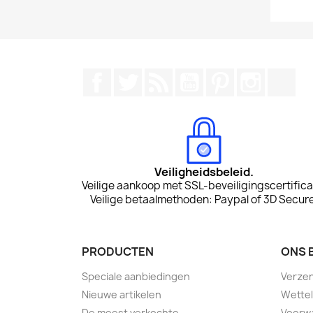
Facebook
Twitter
RSS
YouTube
Pinterest
Instagr
Tik
Veiligheidsbeleid.
Veilige aankoop met SSL-beveiligingscertifica
Veilige betaalmethoden: Paypal of 3D Secure
PRODUCTEN
ONS 
Speciale aanbiedingen
Verze
Nieuwe artikelen
Wettel
De meest verkochte
Voorwa