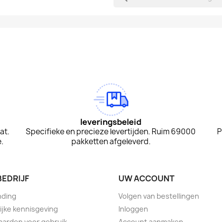
am
Tok
leveringsbeleid
at.
Specifieke en precieze levertijden. Ruim 69000
P
.
pakketten afgeleverd.
BEDRIJF
UW ACCOUNT
nding
Volgen van bestellingen
ijke kennisgeving
Inloggen
arden voor gebruik
Account aanmaken