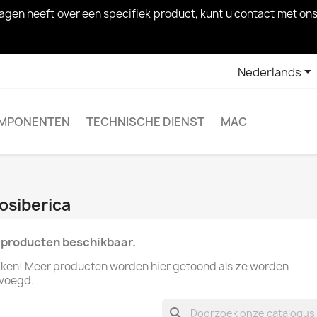
 vragen heeft over een specifiek product, kunt u contact met

Nederlands
MPONENTEN
TECHNISCHE DIENST
MAC
osiberica
producten beschikbaar.
kijken! Meer producten worden hier getoond als ze worden
voegd.
search