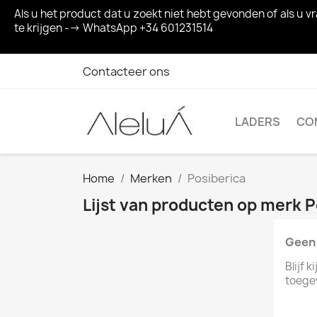
Als u het product dat u zoekt niet hebt gevonden of als u
te krijgen --> WhatsApp +34 601231514
Contacteer ons
LADERS
CO
Home
Merken
Posiberica
Lijst van producten op merk P
Geen 
Blijf 
toege