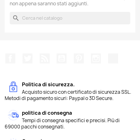
non appena saranno stati aggiunti.
search
Facebook
Twitter
Rss
YouTube
Pinterest
Instagram
TikTok
Politica di sicurezza.
Acquisto sicuro con certificato di sicurezza SSL.
Metodi di pagamento sicuri: Paypal o 3D Secure.
politica di consegna
Tempi di consegna specifici e precisi. Più di
69000 pacchi consegnati.